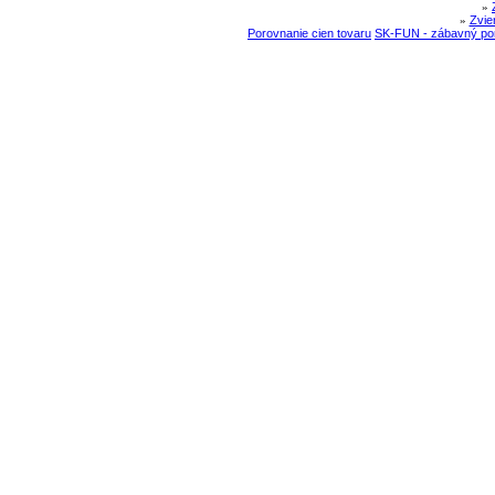
»
»
Zvie
Porovnanie cien tovaru
SK-FUN - zábavný por