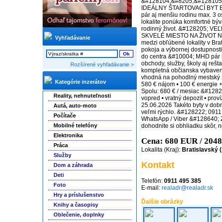
&#128104;&#8205;&#128105
IDEÁLNY ŠTARTOVACÍ BYT Byt 
pár aj menšiu rodinu max. 3 o
lokalite ponúka komfortné bý
rodinný život. &#128205; V
SKVELÉ MIESTO NA ŽIVOT Nob
Vyhľadávanie
medzi obľúbené lokality v Bra
pokoja a výbornej dostupnosti
do centra &#10004; MHD pár
obchody, služby, školy aj reš
Rozšírené vyhľadávanie >
kompletná občianska vybaven
vhodná na pohodlný mestský 
Kategórie inzerátov
580 € nájom • 100 € energie 
Spolu: 680 € / mesiac &#1282
Reality, nehnuteľnosti
vopred • vratný depozit • pr
25.06.2026 Takéto byty v dobre
Autá, auto-moto
veľmi rýchlo. &#128222; 091
Počítače
WhatsApp / Viber &#128640; Z
Mobilné telefóny
dohodnite si obhliadku skôr, 
Elektronika
Cena: 680 EUR / 204
Práca
Lokalita (Kraj):
Bratislavský 
Služby
Kontakt
Dom a záhrada
Deti
Telefón:
0911 495 385
Foto
E-mail:
realadr@realadr.sk
Hry a príslušenstvo
Ďalšie obrázky
Knihy a časopisy
Oblečenie, doplnky