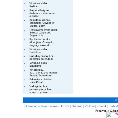
Virtuálne sídlo
Košice
Kúpte si lieky na
diabetes a chudnutie
a ďalšie
Zolpidem, Xanax,
Tramadol, Oxycontin,
Viagra, Lorm
Prodáváme Hypnogen,
Stilnox, Zolpidem,
Zolpinox, N
Rychlé hubnutí s
Mounjaro, Ozempic,
wegovy, saxend
Virtuálne sídlo
Bratislava
Nabídka půjčky bez
poplatků za žádost
Virtuálne sídlo
Bratislava
WhatsApp..
420723481645Tramal ,
Tralgit, Tramabene
Prívesky z bieleho
zlata Korai
Váš spolehlivý
partner pro rychlou
finanční pomoc
© 
Ochrana osobných údajov - GDPR
|
Kontakt
|
Zmluva
|
Cenník
|
Zabudl
Používanie 123inz