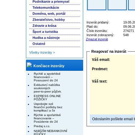
Podnikanie a priemysel
Telekomunikácie
Doména, web, portál
Zberateľstvo, hobby
Inzerát pridaný:
19.05.2
Zdravie a krása
Platí do:
09.06.2
Číslo inzerátu:
274271
Šport a turistika
Inzerát zobrazený:
548
Hudba a nástroje
Zmazat inzerát
Ostatné
Reagovať na inzerát
Všetky inzeráty >
Váš email:
Končiace inzeráty
Predmet:
Rychlé a spolehlivé
financování –
Posouzení do 24
Váš text:
Exkluzivní nabídka
soukromých
peer-to-peer půjček.
EXPRESS ONLINE
PÔŽIČKY
Uspokojte své
finanční potřeby bez
komplikací a če
Rýchle a spoľahlivé
financovanie –
Odoslaním pošlete email to
Posúdenie do 24
Predaj s.r.o.
NABÍZÍM NEBANKOVNÍ
PŮJČKY.