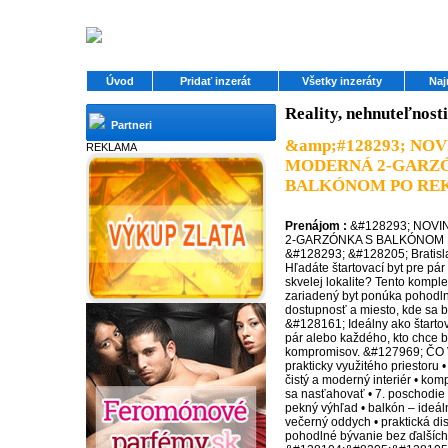
Úvod
Pridať inzerát
Všetky inzeráty
Naj
Reality, nehnuteľnosti
Partneri
&amp;#128293; NOV
REKLAMA
MODERNÁ 2-GARZÓ
BALKÓNOM PO RE
Prenájom :
&#128293; NOV
2-GARZÓNKA S BALKÓNOM 
&#128293; &#128205; Bratisl
Hľadáte štartovací byt pre pá
skvelej lokalite? Tento kompl
zariadený byt ponúka pohodl
dostupnosť a miesto, kde sa b
&#128161; Ideálny ako štartov
pár alebo každého, kto chce 
kompromisov. &#127969; ČO
prakticky využitého priestoru 
čistý a moderný interiér • kom
sa nasťahovať • 7. poschodie 
pekný výhľad • balkón – ideá
večerný oddych • praktická di
pohodlné bývanie bez ďalších 