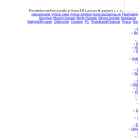
Prevádzkovateľom portálu je firma EB Lawyers & partners s. r. o.,
nakupovanie
Vykup zlata
Vykup striebra
InzerciaZdarma.sk
Flashgame
Sexshop
Munich hostels
Berlin Hostels
Vienna hostels
Autobazar
NabytokByvanie
Oblecenie
Ostatne
PC
PodnikanieFinancie
Praca
Rea
»
»
By
»
»
E
»
Ho
»
K
»
Kul
»
»
»
Ná
»
»
Obl
»
»
Po
»
»
S
»
»
Š
»
Ubyt
»