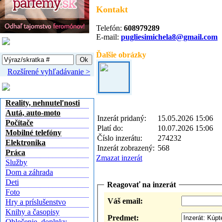
Kontakt
Telefón:
608979289
E-mail:
pugliesimichela8@gmail.com
Vyhľadávanie
Ďalšie obrázky
Rozšírené vyhľadávanie >
Kategórie inzerátov
Reality, nehnuteľnosti
Autá, auto-moto
Inzerát pridaný:
15.05.2026 15:06
Počítače
Platí do:
10.07.2026 15:06
Mobilné telefóny
Číslo inzerátu:
274232
Elektronika
Inzerát zobrazený:
568
Práca
Zmazat inzerát
Služby
Dom a záhrada
Deti
Reagovať na inzerát
Foto
Váš email:
Hry a príslušenstvo
Knihy a časopisy
Predmet:
Oblečenie, doplnky