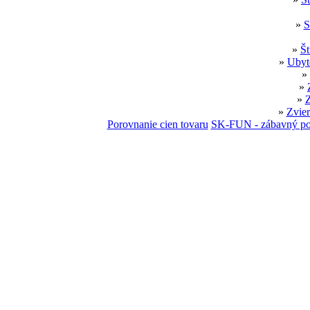
»
S
»
Št
»
Ubyt
»
»
»
Z
»
Zvier
Porovnanie cien tovaru
SK-FUN - zábavný por