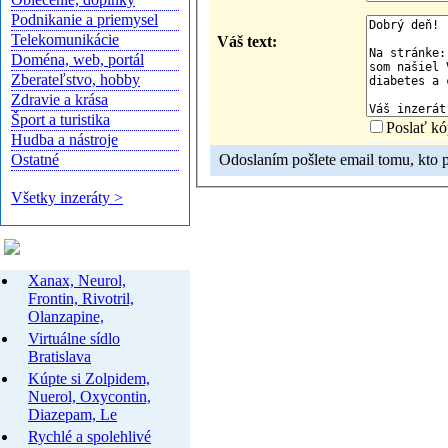
Podnikanie a priemysel
Telekomunikácie
Váš text:
Doména, web, portál
Zberateľstvo, hobby
Zdravie a krása
Šport a turistika
Poslať kó
Hudba a nástroje
Odoslaním pošlete email tomu, kto pr
Ostatné
Všetky inzeráty >
Končiace inzeráty
Xanax, Neurol,
Frontin, Rivotril,
Olanzapine,
Virtuálne sídlo
Bratislava
Kúpte si Zolpidem,
Nuerol, Oxycontin,
Diazepam, Le
Rychlé a spolehlivé