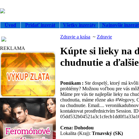
Úvod
Pridať inzerát
Všetky inzeráty
Najnovšie inzerát
Zdravie a krása
~
Zdravie
Partneri
Kúpte si lieky na 
REKLAMA
chudnutie a ďalšie
Ponúkam :
Ste dospelý, ktorý má kvôli
problémy? Možnou voľbou pre vás môže 
Máme pre vás tie najlepšie lieky na chu
chudnutia, máme rôzne ako #Wegovy, O
na chudnutie. Email.... veroniikadubn
kontaktovat prostřednictvím Session. ID
05dd532b04521a3c1cfecb1dd0f1a33a
Cena: Dohodou
Lokalita (Kraj):
Trnavský (SK)