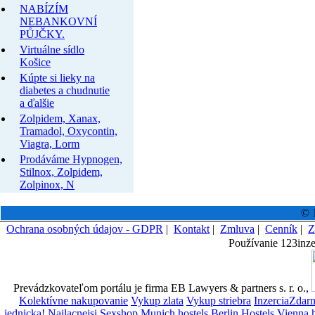
NABÍZÍM
NEBANKOVNÍ
PŮJČKY.
Virtuálne sídlo
Košice
Kúpte si lieky na
diabetes a chudnutie
a ďalšie
Zolpidem, Xanax,
Tramadol, Oxycontin,
Viagra, Lorm
Prodáváme Hypnogen,
Stilnox, Zolpidem,
Zolpinox, N
© 1
Ochrana osobných údajov - GDPR
|
Kontakt
|
Zmluva
|
Cenník
|
Z
Používanie 123inze
Prevádzkovateľom portálu je firma EB Lawyers & partners s. r. o.,
Kolektívne nakupovanie
Vykup zlata
Vykup striebra
InzerciaZdar
jednicka!
Najlacnejsi Sexshop
Munich hostels
Berlin Hostels
Vienna h