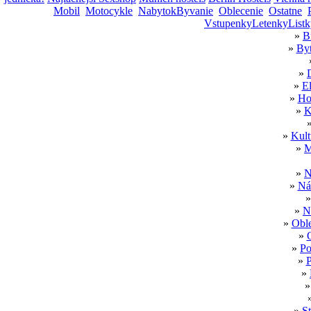
Mobil
Motocykle
NabytokByvanie
Oblecenie
Ostatne
VstupenkyLetenkyListk
»
B
»
Byt
»
»
El
»
Ho
»
K
»
Kult
»
M
»
N
»
Ná
»
N
»
Oble
»
»
Po
»
P
»
»
St