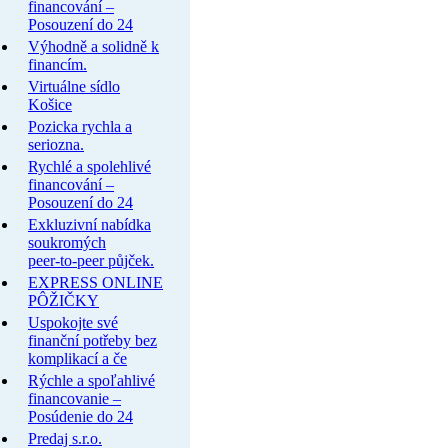
financování –
Posouzení do 24
Výhodně a solidně k
financím.
Virtuálne sídlo
Košice
Pozicka rychla a
seriozna.
Rychlé a spolehlivé
financování –
Posouzení do 24
Exkluzivní nabídka
soukromých
peer-to-peer půjček.
EXPRESS ONLINE
PÔŽIČKY
Uspokojte své
finanční potřeby bez
komplikací a če
Rýchle a spoľahlivé
financovanie –
Posúdenie do 24
Predaj s.r.o.