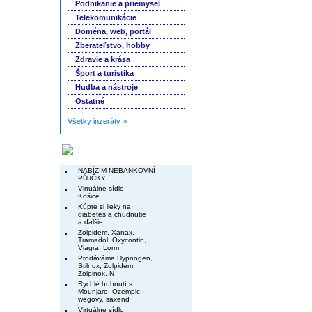
Podnikanie a priemysel
Telekomunikácie
Doména, web, portál
Zberateľstvo, hobby
Zdravie a krása
Šport a turistika
Hudba a nástroje
Ostatné
Všetky inzeráty >
Končiace inzeráty
NABÍZÍM NEBANKOVNÍ
PŮJČKY.
Virtuálne sídlo
Košice
Kúpte si lieky na
diabetes a chudnutie
a ďalšie
Zolpidem, Xanax,
Tramadol, Oxycontin,
Viagra, Lorm
Prodáváme Hypnogen,
Stilnox, Zolpidem,
Zolpinox, N
Rychlé hubnutí s
Mounjaro, Ozempic,
wegovy, saxend
Virtuálne sídlo