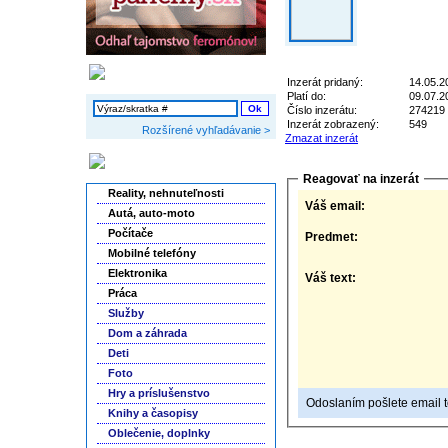
Vyhľadávanie
Inzerát pridaný:
14.05.2
Platí do:
09.07.2
Číslo inzerátu:
274219
Inzerát zobrazený:
549
Rozšírené vyhľadávanie >
Zmazat inzerát
Kategórie inzerátov
Reagovať na inzerát
Reality, nehnuteľnosti
Váš email:
Autá, auto-moto
Počítače
Predmet:
Mobilné telefóny
Elektronika
Váš text:
Práca
Služby
Dom a záhrada
Deti
Foto
Hry a príslušenstvo
Odoslaním pošlete email to
Knihy a časopisy
Oblečenie, doplnky