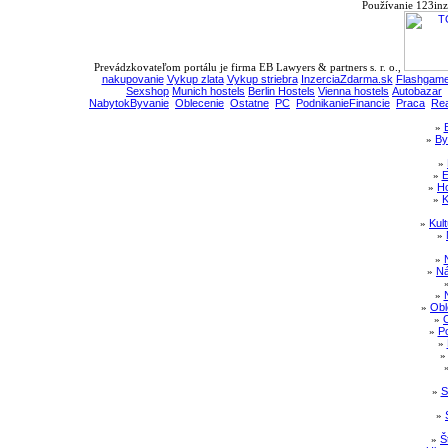
Používanie 123inz
Prevádzkovateľom portálu je firma EB Lawyers & partners s. r. o.,
nakupovanie
Vykup zlata
Vykup striebra
InzerciaZdarma.sk
Flashgame
Sexshop
Munich hostels
Berlin Hostels
Vienna hostels
Autobazar
NabytokByvanie
Oblecenie
Ostatne
PC
PodnikanieFinancie
Praca
Rea
»
»
By
»
»
E
»
Ho
»
K
»
Kul
»
»
»
Ná
»
»
Obl
»
»
Po
»
»
S
»
»
Š