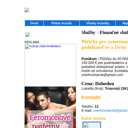
Úvod
Pridať inzerát
Všetky inzeráty
Naj
Služby
Finančné slu
~
Partneri
Pôžičky pre zamestnan
REKLAMA
podnikateľov a živno
Ponúkam :
Pôžičky do 50 00
100 000 € pre podnikateľov a 
potrebné dokladovať príjem. V
hodín od schválenia. Kontaktu
uverhromansk@gmail.com
Cena: Dohodou
Lokalita (Kraj):
Trnavský (SK)
Kontakt
Telefón:
12
E-mail:
uverhromansk@gmail
Ďalšie obrázky