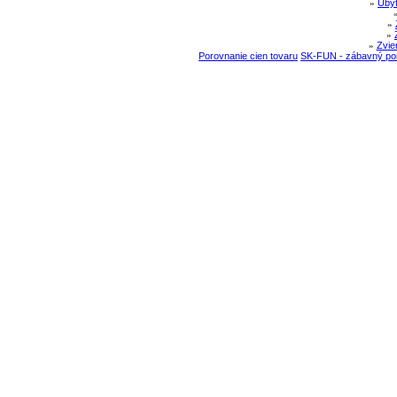
»
Ubyt
»
»
»
Zvie
Porovnanie cien tovaru
SK-FUN - zábavný por