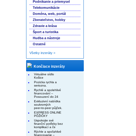
Podnikanie a priemysel
Telekomunikácie
Doména, web, portál
Zberateľstvo, hobby
Zdravie a krása
Šport a turistika
Hudba a nástroje
Ostatné
Všetky inzeráty >
Končiace inzeráty
Virtuálne sídlo
Košice
Pozicka rychla a
seriozna.
Rychlé a spolehlivé
financování –
Posouzení do 24
Exkluzivní nabídka
soukromých
peer-to-peer půjček.
EXPRESS ONLINE
PÔŽIČKY
Uspokojte své
finanční potřeby bez
komplikací a če
Rýchle a spoľahlivé
financovanie –