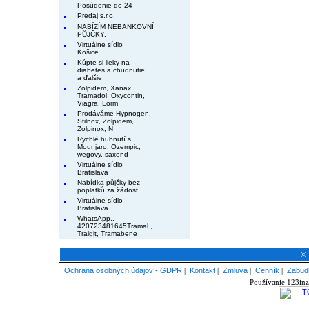
Posúdenie do 24
Predaj s.r.o.
NABÍZÍM NEBANKOVNÍ
PŮJČKY.
Virtuálne sídlo
Košice
Kúpte si lieky na
diabetes a chudnutie
a ďalšie
Zolpidem, Xanax,
Tramadol, Oxycontin,
Viagra, Lorm
Prodáváme Hypnogen,
Stilnox, Zolpidem,
Zolpinox, N
Rychlé hubnutí s
Mounjaro, Ozempic,
wegovy, saxend
Virtuálne sídlo
Bratislava
Nabídka půjčky bez
poplatků za žádost
Virtuálne sídlo
Bratislava
WhatsApp..
420723481645Tramal ,
Tralgit, Tramabene
© 
Ochrana osobných údajov - GDPR
|
Kontakt
|
Zmluva
|
Cenník
|
Zabudl
Používanie 123inz