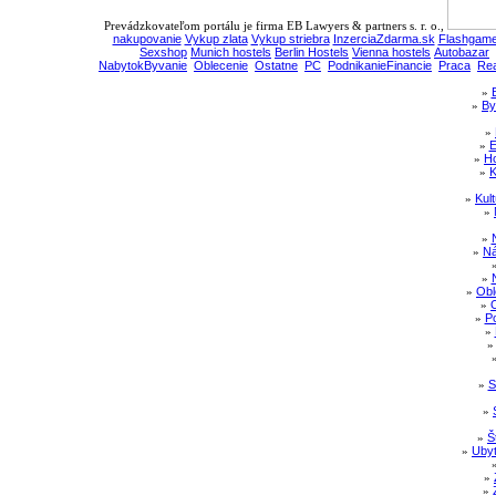
Prevádzkovateľom portálu je firma EB Lawyers & partners s. r. o.,
nakupovanie
Vykup zlata
Vykup striebra
InzerciaZdarma.sk
Flashgame
Sexshop
Munich hostels
Berlin Hostels
Vienna hostels
Autobazar
NabytokByvanie
Oblecenie
Ostatne
PC
PodnikanieFinancie
Praca
Rea
»
»
By
»
»
E
»
Ho
»
K
»
Kul
»
»
»
Ná
»
»
Obl
»
»
Po
»
»
S
»
»
Š
»
Ubyt
»
»