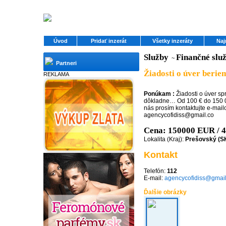
Úvod
Pridať inzerát
Všetky inzeráty
Naj
Služby
Finančné slu
~
Partneri
Žiadosti o úver berie
REKLAMA
Ponúkam :
Žiadosti o úver s
dôkladne… Od 100 € do 150 00
nás prosím kontaktujte e-mail
agencycofidiss@gmail.co
Cena: 150000 EUR / 
Lokalita (Kraj):
Prešovský (S
Kontakt
Telefón:
112
E-mail:
agencycofidiss@gmai
Ďalšie obrázky