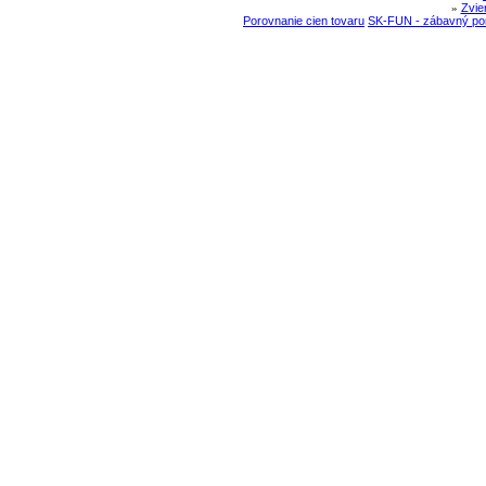
»
Zvie
Porovnanie cien tovaru
SK-FUN - zábavný por