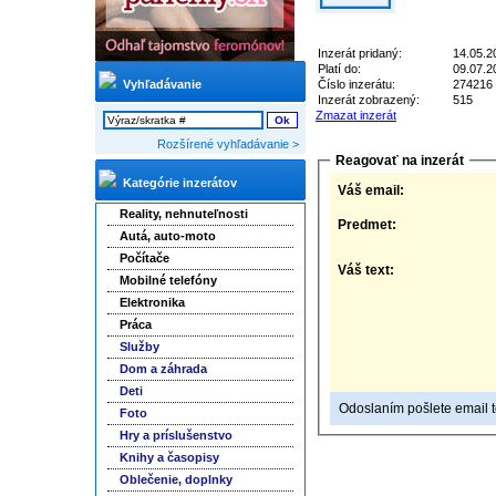
Inzerát pridaný:
14.05.2
Platí do:
09.07.2
Vyhľadávanie
Číslo inzerátu:
274216
Inzerát zobrazený:
515
Zmazat inzerát
Rozšírené vyhľadávanie >
Reagovať na inzerát
Kategórie inzerátov
Váš email:
Reality, nehnuteľnosti
Predmet:
Autá, auto-moto
Počítače
Váš text:
Mobilné telefóny
Elektronika
Práca
Služby
Dom a záhrada
Deti
Odoslaním pošlete email to
Foto
Hry a príslušenstvo
Knihy a časopisy
Oblečenie, doplnky