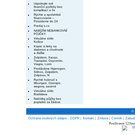
Uspokojte své
finanční potřeby bez
komplikací a če
Rýchle a spoľahlivé
financovanie –
Posúdenie do 24
Predaj s.r.o.
NABÍZÍM NEBANKOVNÍ
PŮJČKY.
Virtuálne sídlo
Košice
Kúpte si lieky na
diabetes a chudnutie
a ďalšie
Zolpidem, Xanax,
Tramadol, Oxycontin,
Viagra, Lorm
Prodáváme Hypnogen,
Stilnox, Zolpidem,
Zolpinox, N
Rychlé hubnutí s
Mounjaro, Ozempic,
wegovy, saxend
Virtuálne sídlo
Bratislava
Nabídka půjčky bez
poplatků za žádost
© 
Ochrana osobných údajov - GDPR
|
Kontakt
|
Zmluva
|
Cenník
|
Zabudl
Používanie 123inz