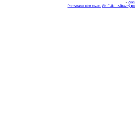
»
Zvie
Porovnanie cien tovaru
SK-FUN - zábavný por