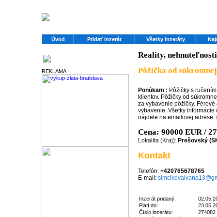
Úvod
Pridať inzerát
Všetky inzeráty
Naj
Reality, nehnuteľnosti
Partneri
Pôžička od súkromnej
REKLAMA
Ponúkam :
Pôžičky s ručení
klientov. Pôžičky od súkromn
za vybavenie pôžičky. Férové
vybavenie. Všetky informácie
nájdete na emailovej adrese
Cena: 90000 EUR / 2
Lokalita (Kraj):
Prešovský (S
Kontakt
Telefón:
+420765678765
E-mail:
simcikovaivana13@gm
Inzerát pridaný:
02.05.2
Platí do:
23.05.2
Číslo inzerátu:
274082