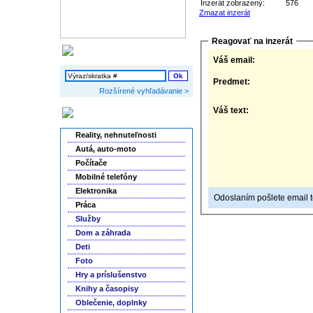
Inzerát zobrazený:
576
Zmazat inzerát
Reagovať na inzerát
Vyhľadávanie
Váš email:
Predmet:
Rozšírené vyhľadávanie >
Váš text:
Kategórie inzerátov
Reality, nehnuteľnosti
Autá, auto-moto
Počítače
Mobilné telefóny
Elektronika
Odoslaním pošlete email to
Práca
Služby
Dom a záhrada
Deti
Foto
Hry a príslušenstvo
Knihy a časopisy
Oblečenie, doplnky