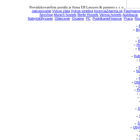
Prevádzkovateľom portálu je firma EB Lawyers & partners s. r. o.,
nakupovanie
Vykup zlata
Vykup striebra
InzerciaZdarma.sk
Flashgame
Sexshop
Munich hostels
Berlin Hostels
Vienna hostels
Autobazar
NabytokByvanie
Oblecenie
Ostatne
PC
PodnikanieFinancie
Praca
Rea
»
»
By
»
»
E
»
Ho
»
K
»
Kul
»
»
»
Ná
»
»
Obl
»
»
Po
»
»
S
»
»
Š
»
Ubyt
»
»