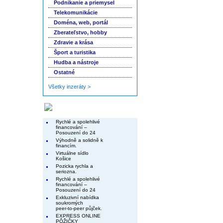
Podnikanie a priemysel
Telekomunikácie
Doména, web, portál
Zberateľstvo, hobby
Zdravie a krása
Šport a turistika
Hudba a nástroje
Ostatné
Všetky inzeráty >
Končiace inzeráty
Rychlé a spolehlivé
financování –
Posouzení do 24
Výhodně a solidně k
financím.
Virtuálne sídlo
Košice
Pozicka rychla a
seriozna.
Rychlé a spolehlivé
financování –
Posouzení do 24
Exkluzivní nabídka
soukromých
peer-to-peer půjček.
EXPRESS ONLINE
PÔŽIČKY