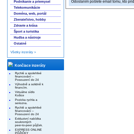
Odoslaním pošlete email tomu, kto prid
Podnikanie a priemysel
Telekomunikácie
Doména, web, portál
Zberateľstvo, hobby
Zdravie a krása
Šport a turistika
Hudba a nástroje
Ostatné
Všetky inzeráty >
Končiace inzeráty
Rychlé a spolehlivé
financování –
Posouzení do 24
Výhodně a solidně k
financím.
Virtuálne sídlo
Košice
Pozicka rychla a
seriozna.
Rychlé a spolehlivé
financování –
Posouzení do 24
Exkluzivní nabídka
soukromých
peer-to-peer půjček.
EXPRESS ONLINE
PÔŽIČKY