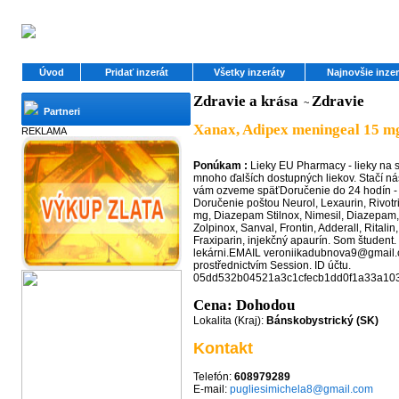
Úvod
Pridať inzerát
Všetky inzeráty
Najnovšie inzer
Zdravie a krása
Zdravie
~
Partneri
Xanax, Adipex meningeal 15 mg
REKLAMA
Ponúkam :
Lieky EU Pharmacy - lieky na s
mnoho ďalších dostupných liekov. Stačí n
vám ozveme späťDoručenie do 24 hodín - 
Doručenie poštou Neurol, Lexaurin, Rivotr
mg, Diazepam Stilnox, Nimesil, Diazepam,
Zolpinox, Sanval, Frontin, Adderall, Ritalin,
Fraxiparin, injekčný apaurín. Som študent.
lekárni.EMAIL veroniikadubnova9@gmail.
prostřednictvím Session. ID účtu.
05dd532b04521a3c1cfecb1dd0f1a33a10
Cena: Dohodou
Lokalita (Kraj):
Bánskobystrický (SK)
Kontakt
Telefón:
608979289
E-mail:
pugliesimichela8@gmail.com