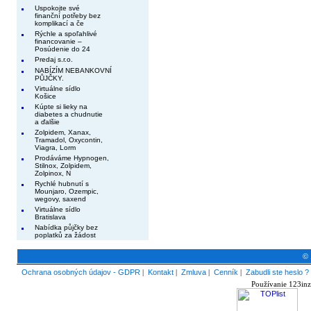
Uspokojte své
finanční potřeby bez
komplikací a če
Rýchle a spoľahlivé
financovanie –
Posúdenie do 24
Predaj s.r.o.
NABÍZÍM NEBANKOVNÍ
PŮJČKY.
Virtuálne sídlo
Košice
Kúpte si lieky na
diabetes a chudnutie
a ďalšie
Zolpidem, Xanax,
Tramadol, Oxycontin,
Viagra, Lorm
Prodáváme Hypnogen,
Stilnox, Zolpidem,
Zolpinox, N
Rychlé hubnutí s
Mounjaro, Ozempic,
wegovy, saxend
Virtuálne sídlo
Bratislava
Nabídka půjčky bez
poplatků za žádost
© 
Ochrana osobných údajov - GDPR
|
Kontakt
|
Zmluva
|
Cenník
|
Zabudli ste heslo ?
Používanie 123inz