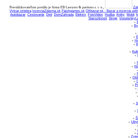
Prevádzkovateľom portálu je firma EB Lawyers & partners s. r. o.,
Zal
Vykup striebra
InzerciaZdarma.sk
Flashgames.sk
OKbazar.sk - Bazar a inzercia upl
Autobazar
Cestovanie
Deti
DomZahrada
Elektro
FotoVideo
Hudba
Knihy
Mobil
M
Starozitnosti
Stroje
VstupenkyLe
»
»
By
»
»
E
»
Ho
»
K
»
Kul
»
»
»
Ná
»
»
Obl
»
»
Po
»
»
S
»
»
Š
»
Ubyt
»
»
»
Zvie