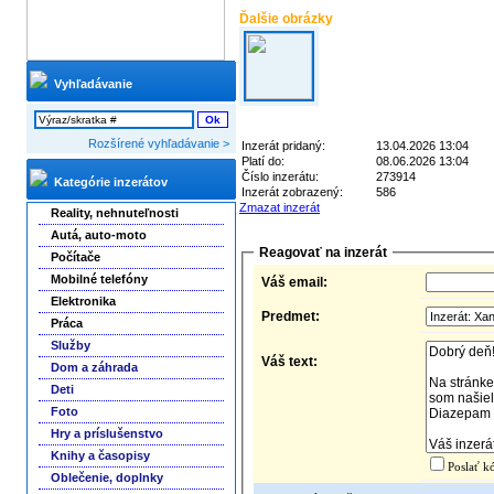
Ďalšie obrázky
Vyhľadávanie
Rozšírené vyhľadávanie >
Inzerát pridaný:
13.04.2026 13:04
Platí do:
08.06.2026 13:04
Číslo inzerátu:
273914
Kategórie inzerátov
Inzerát zobrazený:
586
Zmazat inzerát
Reality, nehnuteľnosti
Autá, auto-moto
Reagovať na inzerát
Počítače
Mobilné telefóny
Váš email:
Elektronika
Predmet:
Práca
Služby
Váš text:
Dom a záhrada
Deti
Foto
Hry a príslušenstvo
Knihy a časopisy
Poslať k
Oblečenie, doplnky