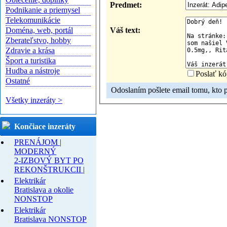
Predmet:
Podnikanie a priemysel
Telekomunikácie
Váš text:
Doména, web, portál
Zberateľstvo, hobby
Zdravie a krása
Šport a turistika
Hudba a nástroje
Poslať kó
Ostatné
Odoslaním pošlete email tomu, kto pr
Všetky inzeráty >
Končiace inzeráty
PRENÁJOM |
MODERNÝ
2-IZBOVÝ BYT PO
REKONŠTRUKCII |
Elektrikár
Bratislava a okolie
NONSTOP
Elektrikár
Bratislava NONSTOP