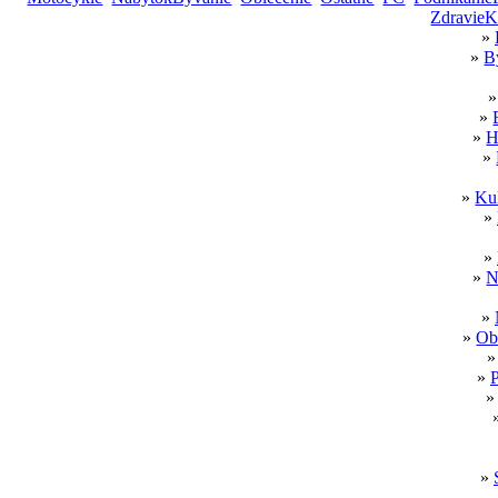
ZdravieK
»
»
B
»
»
H
»
»
Kul
»
»
»
N
»
»
Ob
»
P
»