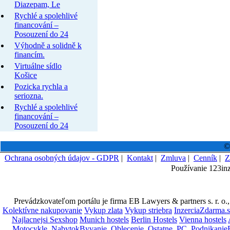
Diazepam, Le
Rychlé a spolehlivé
financování –
Posouzení do 24
Výhodně a solidně k
financím.
Virtuálne sídlo
Košice
Pozicka rychla a
seriozna.
Rychlé a spolehlivé
financování –
Posouzení do 24
©
Ochrana osobných údajov - GDPR
|
Kontakt
|
Zmluva
|
Cenník
|
Z
Používanie 123in
Prevádzkovateľom portálu je firma EB Lawyers & partners s. r. o.
Kolektívne nakupovanie
Vykup zlata
Vykup striebra
InzerciaZdarma.
Najlacnejsi Sexshop
Munich hostels
Berlin Hostels
Vienna hostels
Motocykle
NabytokByvanie
Oblecenie
Ostatne
PC
Podnikanie