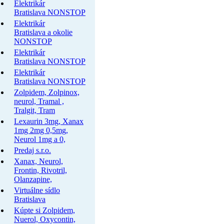
Elektrikár
Bratislava NONSTOP
Elektrikár
Bratislava a okolie
NONSTOP
Elektrikár
Bratislava NONSTOP
Elektrikár
Bratislava NONSTOP
Zolpidem, Zolpinox,
neurol, Tramal ,
Tralgit, Tram
Lexaurin 3mg, Xanax
1mg 2mg 0,5mg,
Neurol 1mg a 0,
Predaj s.r.o.
Xanax, Neurol,
Frontin, Rivotril,
Olanzapine,
Virtuálne sídlo
Bratislava
Kúpte si Zolpidem,
Nuerol, Oxycontin,