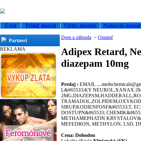
Úvod
Pridať inzerát
Všetky inzeráty
Najnovšie inzerát
Dom a záhrada
~
Ostatné
Partneri
Adipex Retard, Neu
REKLAMA
diazepam 10mg
Predaj :
EMAIL ....medschemicals@
L&#65533;KY NEUROL,XANAX 2M
2MG,DIAZEPAM,HADDERALL,R
TRAMADOL,ZOLPIDEM,OXYKOD
SIRUP,KODIENFOSF&#65533;T,
DOSTUPN&#65533; CHEMIK&#655
METHAMEPHATIN KRYSTALOV&#6
MEFEDRON, METHYLON, LSD, DMT, 
Cena: Dohodou
Lokalita (Kraj):
Nitrianský (SK)