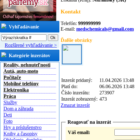
Kontakt
Telefón:
999999999
Vyhľadávanie
E-mail:
medschemicals@gmail.com
Ďalšie obrázky
Rozšírené vyhľadávanie >
Kategórie inzerátov
Reality, nehnuteľnosti
Autá, auto-moto
Počítače
Inzerát pridaný:
11.04.2026 13:48
Mobilné telefóny
Platí do:
06.06.2026 13:48
Elektronika
Číslo inzerátu:
273907
Práca
Inzerát zobrazený:
473
Služby
Zmazat inzerát
Dom a záhrada
Deti
Foto
Reagovať na inzerát
Hry a príslušenstvo
Váš email:
Knihy a časopisy
Oblečenie, doplnky