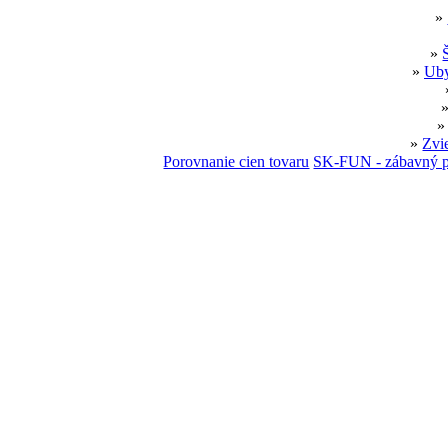
»
»
»
Uby
»
Zvi
Porovnanie cien tovaru
SK-FUN - zábavný p