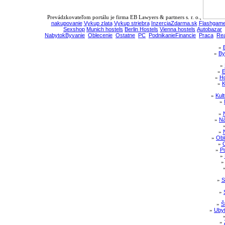
Prevádzkovateľom portálu je firma EB Lawyers & partners s. r. o.,
nakupovanie
Vykup zlata
Vykup striebra
InzerciaZdarma.sk
Flashgame
Sexshop
Munich hostels
Berlin Hostels
Vienna hostels
Autobazar
NabytokByvanie
Oblecenie
Ostatne
PC
PodnikanieFinancie
Praca
Rea
»
»
By
»
»
E
»
Ho
»
K
»
Kul
»
»
»
Ná
»
»
Obl
»
»
Po
»
»
S
»
»
Š
»
Ubyt
»