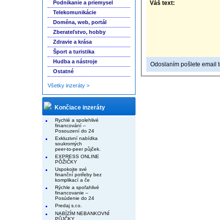
Podnikanie a priemysel
Váš text:
Telekomunikácie
Doména, web, portál
Zberateľstvo, hobby
Zdravie a krása
Šport a turistika
Hudba a nástroje
Odoslaním pošlete email to
Ostatné
Všetky inzeráty >
Končiace inzeráty
Rychlé a spolehlivé
financování –
Posouzení do 24
Exkluzivní nabídka
soukromých
peer-to-peer půjček.
EXPRESS ONLINE
PÔŽIČKY
Uspokojte své
finanční potřeby bez
komplikací a če
Rýchle a spoľahlivé
financovanie –
Posúdenie do 24
Predaj s.r.o.
NABÍZÍM NEBANKOVNÍ
PŮJČKY.