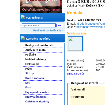
Cena: 3 EUR / 90.38
Lokalita (Kraj):
Košický (SK)
Kontakt
Vyhľadávanie
Telefón:
+421 948 296 779
E-mail:
atredefinancesro@gm
Odkaz:
http://https://www.virt
Rozšírené vyhľadávanie >
Ďalšie obrázky
Kategórie inzerátov
Reality, nehnuteľnosti
Autá, auto-moto
Počítače
Mobilné telefóny
Inzerát pridaný:
28.03.2
Platí do:
23.05.2
Elektronika
Číslo inzerátu:
273734
Práca
Inzerát zobrazený:
788
Služby
Zmazat inzerát
Dom a záhrada
Deti
Reagovať na inzerát
Foto
Váš email:
Hry a príslušenstvo
Predmet:
Knihy a časopisy
Oblečenie, doplnky