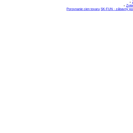
»
»
Zvie
Porovnanie cien tovaru
SK-FUN - zábavný por