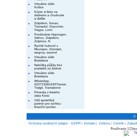
Virtuálne sídlo
Košice
Kúpte si lieky na
diabetes a chudnutie
a ďalšie
Zolpidem, Xanax,
Tramadol, Oxycontin,
Viagra, Lorm
Prodáváme Hypnogen,
Stilnox, Zolpidem,
Zolpinox, N
Rychlé hubnutí s
Mounjaro, Ozempic,
wegovy, saxend
Virtuálne sídlo
Bratislava
Nabídka půjčky bez
poplatků za žádost
Virtuálne sídlo
Bratislava
WhatsApp..
420723481645Tramal ,
Tralgit, Tramabene
Prívesky z bieleho
zlata Korai
Váš spolehlivý
partner pro rychlou
finanční pomoc
© 
Ochrana osobných údajov - GDPR
|
Kontakt
|
Zmluva
|
Cenník
|
Zabudl
Používanie 123inz