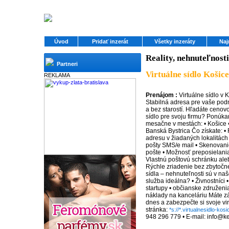
Úvod
Pridať inzerát
Všetky inzeráty
Naj
Reality, nehnuteľnosti
Partneri
Virtuálne sídlo Košice
REKLAMA
Prenájom :
Virtuálne sídlo v 
Stabilná adresa pre vaše podn
a bez starostí. Hľadáte cenov
sídlo pre svoju firmu? Ponúka
mesačne v mestách: • Košice • 
Banská Bystrica Čo získate: •
adresu v žiadaných lokalitách 
pošty SMS/e mail • Skenovanie
pošte • Možnosť preposielania
Vlastnú poštovú schránku aleb
Rýchle zriadenie bez zbytočnej
sídla – nehnuteľnosti sú v naš
služba ideálna? • Živnostníci •
startupy • občianske združenia
náklady na kanceláriu Máte z
dnes a zabezpečte si svoje vi
stránka:
*s://*.virtualnesidlo-kosi
948 296 779 • E-mail: info@ke