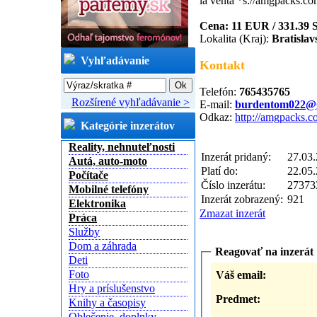
la venta
*s://amgpacks.co
Cena: 11 EUR / 331.39
Lokalita (Kraj):
Bratislav
Vyhľadávanie
Kontakt
Telefón:
765435765
Rozšírené vyhľadávanie >
E-mail:
burdentom022@
Odkaz:
http://amgpacks.
Kategórie inzerátov
Reality, nehnuteľnosti
Inzerát pridaný:
27.03.
Autá, auto-moto
Platí do:
22.05.
Počítače
Číslo inzerátu:
27373
Mobilné telefóny
Inzerát zobrazený:
921
Elektronika
Zmazat inzerát
Práca
Služby
Dom a záhrada
Reagovať na inzerát
Deti
Foto
Váš email:
Hry a príslušenstvo
Predmet:
Knihy a časopisy
Oblečenie, doplnky