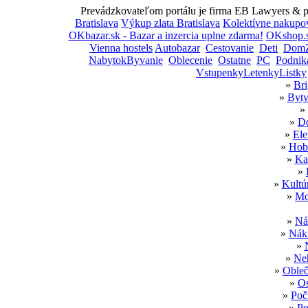
Prevádzkovateľom portálu je firma EB Lawyers & par
Bratislava
Výkup zlata Bratislava
Kolektívne nakupo
OKbazar.sk - Bazar a inzercia uplne zdarma!
OKshop.s
Vienna hostels
Autobazar
Cestovanie
Deti
DomZ
NabytokByvanie
Oblecenie
Ostatne
PC
Podnik
VstupenkyLetenkyListky
»
Bri
»
Byty
»
»
Do
»
Ele
»
Hobb
»
Ka
»
»
Kultú
»
Mo
»
Ná
»
Nákl
»
»
Neh
»
Obleč
»
Os
»
Poč
»
Po