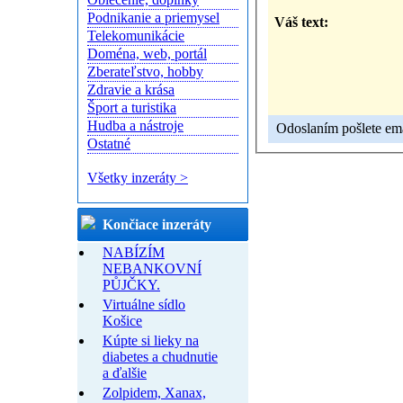
Podnikanie a priemysel
Váš text:
Telekomunikácie
Doména, web, portál
Zberateľstvo, hobby
Zdravie a krása
Šport a turistika
Hudba a nástroje
Odoslaním pošlete emai
Ostatné
Všetky inzeráty >
Končiace inzeráty
NABÍZÍM
NEBANKOVNÍ
PŮJČKY.
Virtuálne sídlo
Košice
Kúpte si lieky na
diabetes a chudnutie
a ďalšie
Zolpidem, Xanax,