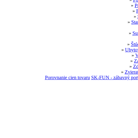
»
P
»
»
»
Sta
»
Su
»
Štú
»
Ubytov
»
V
»
Z
»
Zd
»
Zviera
Porovnanie cien tovaru
SK-FUN - zábavný port