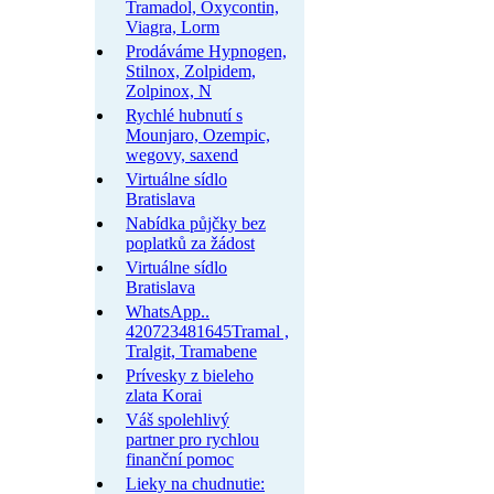
Tramadol, Oxycontin,
Viagra, Lorm
Prodáváme Hypnogen,
Stilnox, Zolpidem,
Zolpinox, N
Rychlé hubnutí s
Mounjaro, Ozempic,
wegovy, saxend
Virtuálne sídlo
Bratislava
Nabídka půjčky bez
poplatků za žádost
Virtuálne sídlo
Bratislava
WhatsApp..
420723481645Tramal ,
Tralgit, Tramabene
Prívesky z bieleho
zlata Korai
Váš spolehlivý
partner pro rychlou
finanční pomoc
Lieky na chudnutie: