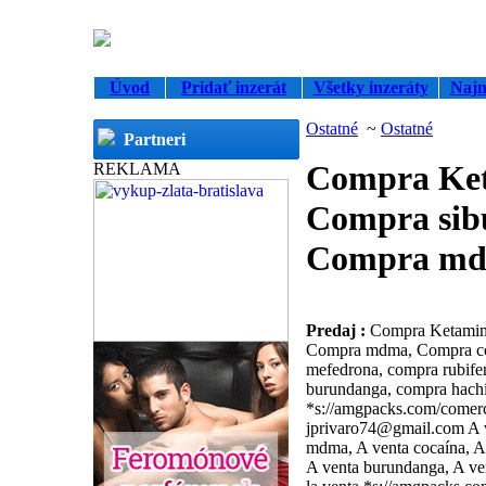
Úvod
Pridať inzerát
Všetky inzeráty
Najn
Ostatné
~
Ostatné
Partneri
Compra Ke
REKLAMA
Compra sib
Compra m
Predaj :
Compra Ketamina
Compra mdma, Compra co
mefedrona, compra rubife
burundanga, compra hachís
*s://amgpacks.com/comerc
jprivaro74@gmail.com A 
mdma, A venta cocaína, A 
A venta burundanga, A ven