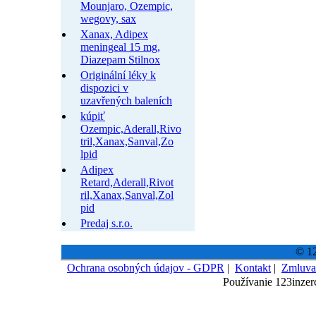
Mounjaro, Ozempic,
wegovy, sax
Xanax, Adipex
meningeal 15 mg,
Diazepam Stilnox
Originální léky k
dispozici v
uzavřených baleních
kúpiť
Ozempic,Aderall,Rivo
tril,Xanax,Sanval,Zo
lpid
Adipex
Retard,Aderall,Rivot
ril,Xanax,Sanval,Zol
pid
Predaj s.r.o.
© 12
Ochrana osobných údajov - GDPR
|
Kontakt
|
Zmluva
Používanie 123inzer