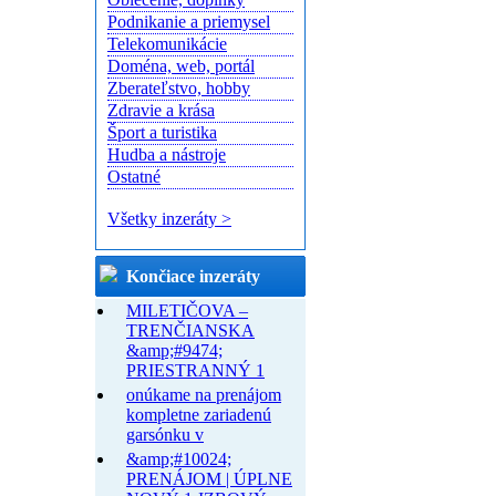
Podnikanie a priemysel
Telekomunikácie
Doména, web, portál
Zberateľstvo, hobby
Zdravie a krása
Šport a turistika
Hudba a nástroje
Ostatné
Všetky inzeráty >
Končiace inzeráty
MILETIČOVA –
TRENČIANSKA
&amp;#9474;
PRIESTRANNÝ 1
onúkame na prenájom
kompletne zariadenú
garsónku v
&amp;#10024;
PRENÁJOM | ÚPLNE