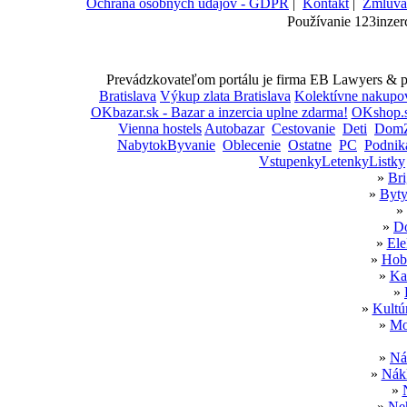
Ochrana osobných údajov - GDPR
|
Kontakt
|
Zmluva
Používanie 123inzer
Prevádzkovateľom portálu je firma EB Lawyers & par
Bratislava
Výkup zlata Bratislava
Kolektívne nakupo
OKbazar.sk - Bazar a inzercia uplne zdarma!
OKshop.s
Vienna hostels
Autobazar
Cestovanie
Deti
DomZ
NabytokByvanie
Oblecenie
Ostatne
PC
Podnik
VstupenkyLetenkyListky
»
Bri
»
Byty
»
»
Do
»
Ele
»
Hobb
»
Ka
»
»
Kultú
»
Mo
»
Ná
»
Nákl
»
»
Neh