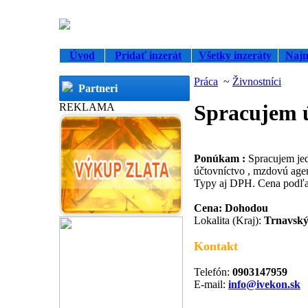
Úvod
Pridať inzerát
Všetky inzeráty
Najn
Práca
~
Živnostníci
Partneri
Spracujem 
REKLAMA
Ponúkam :
Spracujem je
účtovníctvo , mzdovú age
Typy aj DPH. Cena podľa
Cena: Dohodou
Lokalita (Kraj):
Trnavský
Kontakt
Telefón:
0903147959
E-mail:
info@ivekon.sk