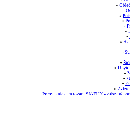
»
Obleč
»
Os
»
Poč
»
Po
»
P
»
»
»
Sta
»
Su
»
Štú
»
Ubytov
»
V
»
Z
»
Zd
»
Zviera
Porovnanie cien tovaru
SK-FUN - zábavný port