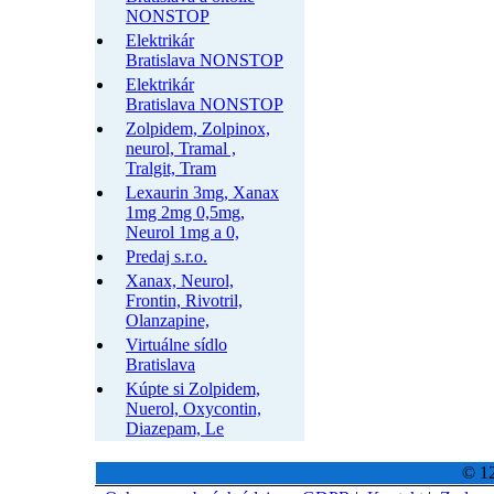
NONSTOP
Elektrikár
Bratislava NONSTOP
Elektrikár
Bratislava NONSTOP
Zolpidem, Zolpinox,
neurol, Tramal ,
Tralgit, Tram
Lexaurin 3mg, Xanax
1mg 2mg 0,5mg,
Neurol 1mg a 0,
Predaj s.r.o.
Xanax, Neurol,
Frontin, Rivotril,
Olanzapine,
Virtuálne sídlo
Bratislava
Kúpte si Zolpidem,
Nuerol, Oxycontin,
Diazepam, Le
© 12