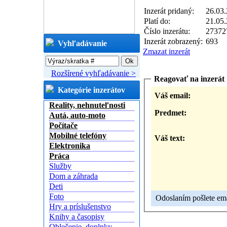
Inzerát pridaný:
26.03.
Platí do:
21.05.
Číslo inzerátu:
27372
Inzerát zobrazený:
693
Vyhľadávanie
Zmazat inzerát
Rozšírené vyhľadávanie >
Reagovať na inzerát
Kategórie inzerátov
Váš email:
Reality, nehnuteľnosti
Predmet:
Autá, auto-moto
Počítače
Mobilné telefóny
Váš text:
Elektronika
Práca
Služby
Dom a záhrada
Deti
Foto
Odoslaním pošlete emai
Hry a príslušenstvo
Knihy a časopisy
Oblečenie, doplnky