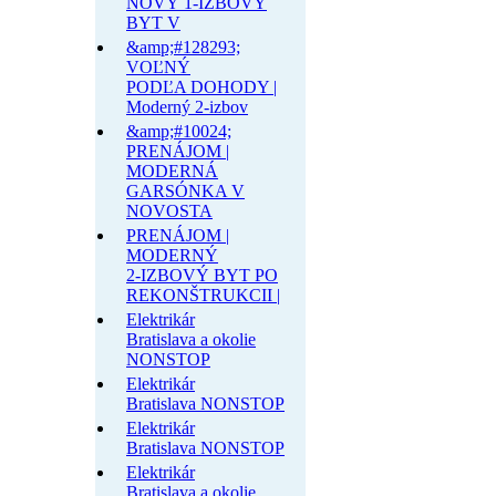
NOVÝ 1-IZBOVÝ
BYT V
&amp;#128293;
VOĽNÝ
PODĽA DOHODY |
Moderný 2-izbov
&amp;#10024;
PRENÁJOM |
MODERNÁ
GARSÓNKA V
NOVOSTA
PRENÁJOM |
MODERNÝ
2-IZBOVÝ BYT PO
REKONŠTRUKCII |
Elektrikár
Bratislava a okolie
NONSTOP
Elektrikár
Bratislava NONSTOP
Elektrikár
Bratislava NONSTOP
Elektrikár
Bratislava a okolie