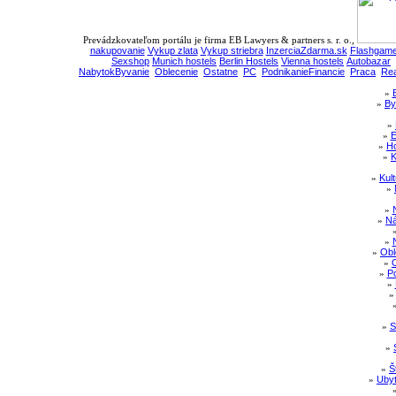
Prevádzkovateľom portálu je firma EB Lawyers & partners s. r. o.,
nakupovanie
Vykup zlata
Vykup striebra
InzerciaZdarma.sk
Flashgame
Sexshop
Munich hostels
Berlin Hostels
Vienna hostels
Autobazar
NabytokByvanie
Oblecenie
Ostatne
PC
PodnikanieFinancie
Praca
Rea
»
»
By
»
»
E
»
Ho
»
K
»
Kul
»
»
»
Ná
»
»
Obl
»
»
Po
»
»
S
»
»
Š
»
Ubyt