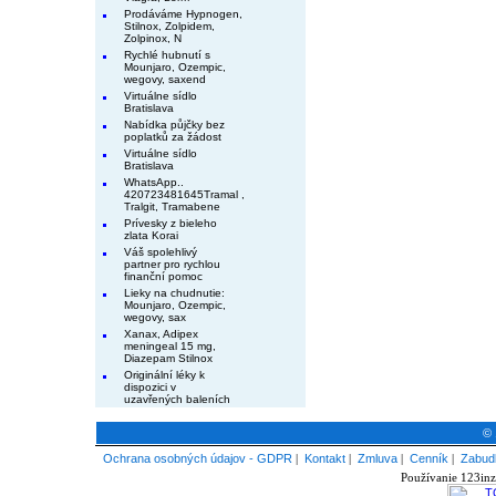
Prodáváme Hypnogen,
Stilnox, Zolpidem,
Zolpinox, N
Rychlé hubnutí s
Mounjaro, Ozempic,
wegovy, saxend
Virtuálne sídlo
Bratislava
Nabídka půjčky bez
poplatků za žádost
Virtuálne sídlo
Bratislava
WhatsApp..
420723481645Tramal ,
Tralgit, Tramabene
Prívesky z bieleho
zlata Korai
Váš spolehlivý
partner pro rychlou
finanční pomoc
Lieky na chudnutie:
Mounjaro, Ozempic,
wegovy, sax
Xanax, Adipex
meningeal 15 mg,
Diazepam Stilnox
Originální léky k
dispozici v
uzavřených baleních
© 
Ochrana osobných údajov - GDPR
|
Kontakt
|
Zmluva
|
Cenník
|
Zabudl
Používanie 123inz