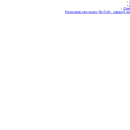
»
»
»
Zvie
Porovnanie cien tovaru
SK-FUN - zábavný por