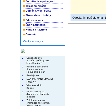
Podnikanie a priemysel
Telekomunikácie
Doména, web, portál
Zberateľstvo, hobby
Odoslaním pošlete email to
Zdravie a krása
Šport a turistika
Hudba a nástroje
Ostatné
Všetky inzeráty >
Končiace inzeráty
Uspokojte své
finanční potřeby bez
komplikací a če
Rýchle a spoľahlivé
financovanie –
Posúdenie do 24
Predaj s.r.o.
NABÍZÍM NEBANKOVNÍ
PŮJČKY.
Virtuálne sídlo
Košice
Kúpte si lieky na
diabetes a chudnutie
a ďalšie
Zolpidem, Xanax,
Tramadol, Oxycontin,
Viagra, Lorm