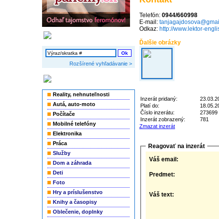
Telefón:
0944/660998
E-mail:
tanjagajdosova@gmai
Odkaz:
http://www.lektor-eng
Vyhľadávanie
Ďalšie obrázky
Rozšírené vyhľadávanie >
Kategórie inzerátov
Reality, nehnuteľnosti
Inzerát pridaný:
23.03.2
Autá, auto-moto
Platí do:
18.05.2
Číslo inzerátu:
273699
Počítače
Inzerát zobrazený:
781
Mobilné telefóny
Zmazat inzerát
Elektronika
Práca
Reagovať na inzerát
Služby
Váš email:
Dom a záhrada
Deti
Predmet:
Foto
Hry a príslušenstvo
Váš text:
Knihy a časopisy
Oblečenie, doplnky