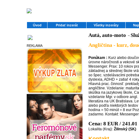
Úvod
Pridať inzerát
Všetky inzeráty
Naj
Autá, auto-moto
Slu
~
Partneri
Angličtina - kurz, do
REKLAMA
Ponúkam :
Kurz alebo doučov
úrovne náročnosti a vekové s
Messenger. Prax: 10 rokov pr
základnej a strednej škole vr
so špec. vzdelávacími potreba
dyslexia, ADHD + zatiaľ 4 rok
Hlavná prac. činnosť: preklady
angličtine. Vzdelanie: maturit
skúška na jazykovej škole, Ca
vzdelanie Mgr. v odbore angl.
literatúra na UK Bratislava. Le
alebo podľa niektorých testo
hodina = 50 minút = 8 eur Poz
zadarmo. Kontakt: Messenger
Cena: 8 EUR / 241.0
Lokalita (Kraj):
Žilinský (SK)
Kontakt