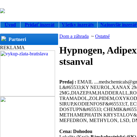
Úvod
Pridať inzerát
Všetky inzeráty
Najnovšie inzerát
Dom a záhrada
~
Ostatné
Partneri
Hypnogen, Adipex 
REKLAMA
stsanval
Predaj :
EMAIL ....medschemicals@
L&#65533;KY NEUROL,XANAX 2M
2MG,DIAZEPAM,HADDERALL,R
TRAMADOL,ZOLPIDEM,OXYKOD
SIRUP,KODIENFOSF&#65533;T,
DOSTUPN&#65533; CHEMIK&#655
METHAMEPHATIN KRYSTALOV&#6
MEFEDRON, METHYLON, LSD, DMT, 
Cena: Dohodou
Lokalita (Kraj):
Bánskobystrický (SK)