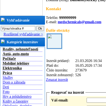
Kontakt
Telefón:
999999999
Vyhľadávanie
E-mail:
medschemicals@gmail.com
Ďalšie obrázky
Rozšírené vyhľadávanie >
Kategórie inzerátov
Reality, nehnuteľnosti
Autá, auto-moto
Počítače
Inzerát pridaný:
21.03.2026 16:34
Mobilné telefóny
Platí do:
16.05.2026 17:34
Elektronika
Číslo inzerátu:
273679
Práca
Inzerát zobrazený:
526
Služby
Zmazat inzerát
Dom a záhrada
Deti
Foto
Reagovať na inzerát
Hry a príslušenstvo
Váš email:
Knihy a časopisy
Oblečenie, doplnky