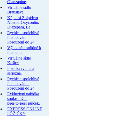
Olanzapine,
Virtuálne sídlo
Bratislava
Kúpte si Zolpidem,
Nuerol, Oxycontin,
Diazepam, Le
Rychlé a spolehlivé
financování –
Posouzení do 24
Výhodně a solidně k
financím.
Virtuálne sídlo
Košice
Pozicka rychla a
seriozna.
Rychlé a spolehlivé
financování –
Posouzení do 24
Exkluzivní nabídka
soukromých
peer-to-peer půjček.
EXPRESS ONLINE
PÔŽIČKY