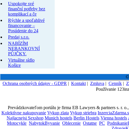
Uspokojte své
finanční potřeby bez
komplikací a če
Rýchle a spoľahlivé
financovanie –
Posúdenie do 24
Predaj s.r.o.
NABÍZÍM
NEBANKOVNÍ
PŮJČKY.
Virtuálne sídlo
Košice
©
Ochrana osobných údajov - GDPR
|
Kontakt
|
Zmluva
|
Cenník
|
Z
Používanie 123in
Prevádzkovateľom portálu je firma EB Lawyers & partners s. r. o.
Kolektívne nakupovanie
Vykup zlata
Vykup striebra
InzerciaZdarma.
Najlacnejsi Sexshop
Munich hostels
Berlin Hostels
Vienna hostels
Motocykle
NabytokByvanie
Oblecenie
Ostatne
PC
Podnikanie
ZdravieK