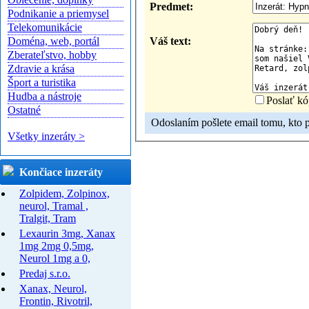
Predmet:
Podnikanie a priemysel
Telekomunikácie
Váš text:
Doména, web, portál
Zberateľstvo, hobby
Zdravie a krása
Šport a turistika
Hudba a nástroje
Poslať kó
Ostatné
Odoslaním pošlete email tomu, kto pr
Všetky inzeráty >
Končiace inzeráty
Zolpidem, Zolpinox,
neurol, Tramal ,
Tralgit, Tram
Lexaurin 3mg, Xanax
1mg 2mg 0,5mg,
Neurol 1mg a 0,
Predaj s.r.o.
Xanax, Neurol,
Frontin, Rivotril,