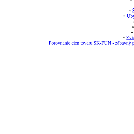
»
»
Uby
»
Zvi
Porovnanie cien tovaru
SK-FUN - zábavný p