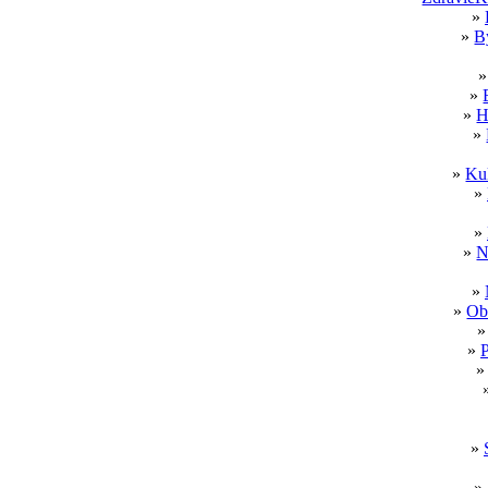
»
»
B
»
»
H
»
»
Kul
»
»
»
N
»
»
Ob
»
P
»
»