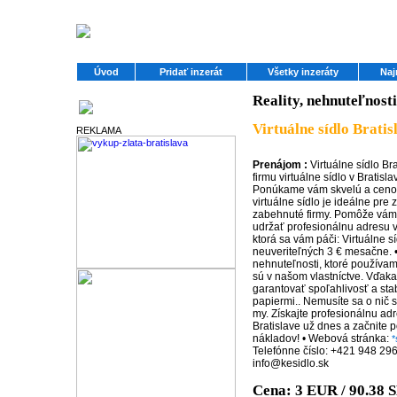
Úvod
Pridať inzerát
Všetky inzeráty
Naj
Reality, nehnuteľnosti
Partneri
Virtuálne sídlo Bratis
REKLAMA
Prenájom :
Virtuálne sídlo Br
firmu virtuálne sídlo v Bratisl
Ponúkame vám skvelú a ceno
virtuálne sídlo je ideálne pre
zabehnuté firmy. Pomôže vám 
udržať profesionálnu adresu 
ktorá sa vám páči: Virtuálne sí
neuveriteľných 3 € mesačne. •
nehnuteľnosti, ktoré používame
sú v našom vlastníctve. Vďak
garantovať spoľahlivosť a stabi
papiermi.. Nemusíte sa o nič 
my. Získajte profesionálnu adr
Bratislave už dnes a začnite 
nákladov! • Webová stránka:
*
Telefónne číslo: +421 948 296
info@kesidlo.sk
Cena: 3 EUR / 90.38