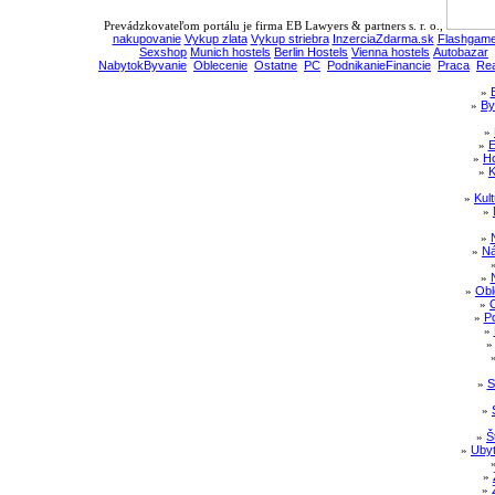
Prevádzkovateľom portálu je firma EB Lawyers & partners s. r. o.,
nakupovanie
Vykup zlata
Vykup striebra
InzerciaZdarma.sk
Flashgame
Sexshop
Munich hostels
Berlin Hostels
Vienna hostels
Autobazar
NabytokByvanie
Oblecenie
Ostatne
PC
PodnikanieFinancie
Praca
Rea
»
»
By
»
»
E
»
Ho
»
K
»
Kul
»
»
»
Ná
»
»
Obl
»
»
Po
»
»
S
»
»
Š
»
Ubyt
»
»