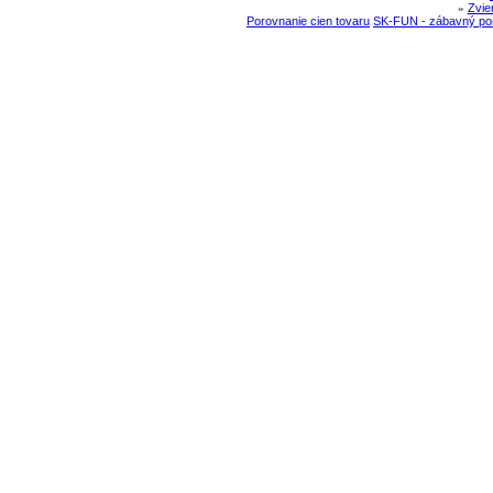
»
Zvie
Porovnanie cien tovaru
SK-FUN - zábavný por