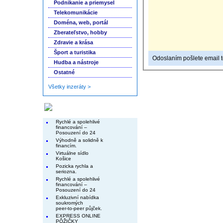
Podnikanie a priemysel
Telekomunikácie
Doména, web, portál
Zberateľstvo, hobby
Zdravie a krása
Šport a turistika
Odoslaním pošlete email to
Hudba a nástroje
Ostatné
Všetky inzeráty >
Končiace inzeráty
Rychlé a spolehlivé
financování –
Posouzení do 24
Výhodně a solidně k
financím.
Virtuálne sídlo
Košice
Pozicka rychla a
seriozna.
Rychlé a spolehlivé
financování –
Posouzení do 24
Exkluzivní nabídka
soukromých
peer-to-peer půjček.
EXPRESS ONLINE
PÔŽIČKY