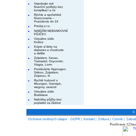
Uspokojte své
finanční potřeby bez
komplikací a če
Rýchle a spoľahlivé
financovanie –
Posúdenie do 24
Predaj s.r.o.
NABÍZÍM NEBANKOVNÍ
PŮJČKY.
Virtuálne sídlo
Košice
Kúpte si lieky na
diabetes a chudnutie
a ďalšie
Zolpidem, Xanax,
Tramadol, Oxycontin,
Viagra, Lorm
Prodáváme Hypnogen,
Stilnox, Zolpidem,
Zolpinox, N
Rychlé hubnutí s
Mounjaro, Ozempic,
wegovy, saxend
Virtuálne sídlo
Bratislava
Nabídka půjčky bez
poplatků za žádost
© 
Ochrana osobných údajov - GDPR
|
Kontakt
|
Zmluva
|
Cenník
|
Zabudl
Používanie 123inz