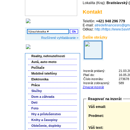
Lokalita (Kraj):
Bratislavský 
Kontakt
Telefón:
+421 948 296 779
Vyhľadávanie
E-mail:
atredefinancesro@gm
Odkaz:
http://https://www.bavir
Ďalšie obrázky
Rozšírené vyhľadávanie >
Kategórie inzerátov
Reality, nehnuteľnosti
Autá, auto-moto
Počítače
Inzerát pridaný:
21.03.2
Mobilné telefóny
Platí do:
16.05.2
Číslo inzerátu:
273678
Elektronika
Inzerát zobrazený:
589
Práca
Zmazat inzerát
Služby
Dom a záhrada
Reagovať na inzerát
Deti
Váš email:
Foto
Hry a príslušenstvo
Predmet:
Knihy a časopisy
Oblečenie, doplnky
Váš text: