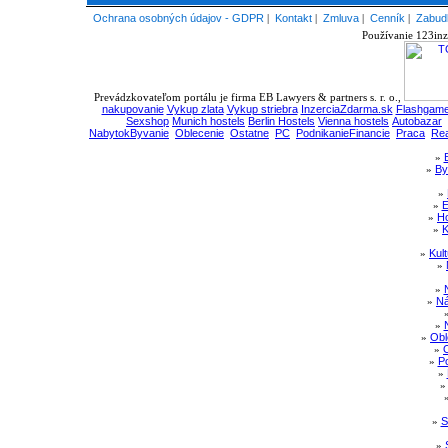
Ochrana osobných údajov - GDPR
|
Kontakt
|
Zmluva
|
Cenník
|
Zabudl
Používanie 123inz
Prevádzkovateľom portálu je firma EB Lawyers & partners s. r. o.,
nakupovanie
Vykup zlata
Vykup striebra
InzerciaZdarma.sk
Flashgame
Sexshop
Munich hostels
Berlin Hostels
Vienna hostels
Autobazar
NabytokByvanie
Oblecenie
Ostatne
PC
PodnikanieFinancie
Praca
Rea
»
»
By
»
»
E
»
Ho
»
K
»
Kul
»
»
»
Ná
»
»
Obl
»
»
Po
»
»
S
»