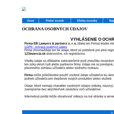
Úvod
Pridať inzerát
Všetky inzeráty
Naj
OCHRANA OSOBNÝCH ÚDAJOV
VYHLÁSENIE O OCH
Firma EB Lawyers & partners s. r. o.
(ďalej len Firma) kladie 
GDPR - ochrana osobných údajov
Firma zhromažďuje len tie údaje, ktoré sú potrebné pre plnú regi
123inzercia.sk
dobrovoľne, ich registráciou.
Všetky údaje sú dôkladne zabezpečené proti zneužitiu neopráv
len úzky okruh ľudí alebo partnerov firmy. Údaje nie sú predajné,
písomného súhlasu užívateľa alebo súdneho rozkazu.
Firma
môže príležitostne použiť osobné údaje užívateľov ku skon
potrieb užívateľa pre zlepšenie svojich produktov alebo služieb.
Údaje, ktoré nemajú charakter osobných údajov (otázky, názory)
zverejnenie bez akýchkoľvek záväzkov voči užívateľovi.
Internetový portál môže obsahovať odkazy na iné stránky a serve
© 