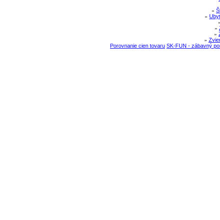
»
Š
»
Ubyt
»
»
»
Zvie
Porovnanie cien tovaru
SK-FUN - zábavný por