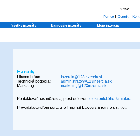
Meno:
Pomoc
|
Cenník
|
Kont
Všetky inzeráty
Najnovšie inzeráty
Moja inzercia
E-maily:
Hlavná brána:
inzercia@123inzercia.sk
Technická podpora:
administrator@123inzercia.sk
Marketing:
marketing@123inzercia.sk
Kontaktovať nás môžete aj prostredíctvom
elektronického formulára
.
Prevádzkovateľom portálu je firma EB Lawyers & partners s. r. o..