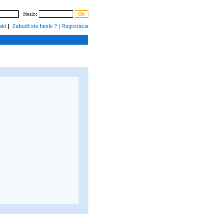
Heslo:
akt
|
Zabudli ste heslo ?
|
Registrácia