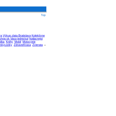
Top
va
Výkup zlata Bratislava
Kolektívne
hop.sk Vasa jednicka!
Najlacnejsi
dba
Knihy
Mobil
Motocykle
nkyListky
ZdravieKrasa
Zvierata
»