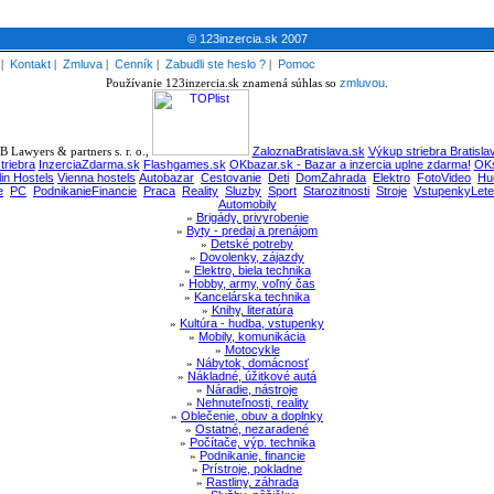
© 123inzercia.sk 2007
|
Kontakt
|
Zmluva
|
Cenník
|
Zabudli ste heslo ?
|
Pomoc
Používanie 123inzercia.sk znamená súhlas so
zmluvou
.
 Lawyers & partners s. r. o.,
ZaloznaBratislava.sk
Výkup striebra Bratisla
triebra
InzerciaZdarma.sk
Flashgames.sk
OKbazar.sk - Bazar a inzercia uplne zdarma!
OKs
lin Hostels
Vienna hostels
Autobazar
Cestovanie
Deti
DomZahrada
Elektro
FotoVideo
Hu
e
PC
PodnikanieFinancie
Praca
Reality
Sluzby
Sport
Starozitnosti
Stroje
VstupenkyLete
Automobily
»
Brigády, privyrobenie
»
Byty - predaj a prenájom
»
Detské potreby
»
Dovolenky, zájazdy
»
Elektro, biela technika
»
Hobby, army, voľný čas
»
Kancelárska technika
»
Knihy, literatúra
»
Kultúra - hudba, vstupenky
»
Mobily, komunikácia
»
Motocykle
»
Nábytok, domácnosť
»
Nákladné, úžitkové autá
»
Náradie, nástroje
»
Nehnuteľnosti, reality
»
Oblečenie, obuv a doplnky
»
Ostatné, nezaradené
»
Počítače, výp. technika
»
Podnikanie, financie
»
Prístroje, pokladne
»
Rastliny, záhrada