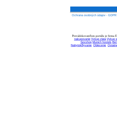
Ochrana osobných údajov - GDPR
Prevádzkovateľom portálu je firma EB
nakupovanie
Vykup zlata
Vykup s
Sexshop
Munich hostels
Ber
NabytokByvanie
Oblecenie
Ostatn