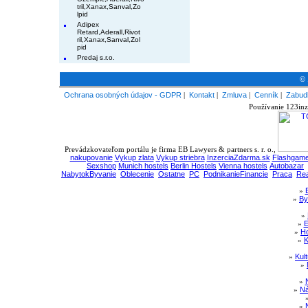
tril,Xanax,Sanval,Zo
lpid
Adipex
Retard,Aderall,Rivot
ril,Xanax,Sanval,Zol
pid
Predaj s.r.o.
© 
Ochrana osobných údajov - GDPR
|
Kontakt
|
Zmluva
|
Cenník
|
Zabudl
Používanie 123inz
Prevádzkovateľom portálu je firma EB Lawyers & partners s. r. o.,
nakupovanie
Vykup zlata
Vykup striebra
InzerciaZdarma.sk
Flashgame
Sexshop
Munich hostels
Berlin Hostels
Vienna hostels
Autobazar
NabytokByvanie
Oblecenie
Ostatne
PC
PodnikanieFinancie
Praca
Rea
»
»
By
»
»
E
»
Ho
»
K
»
Kul
»
»
»
Ná
»