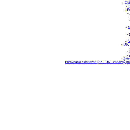
»
Obl
»
»
Po
»
»
S
»
»
Š
»
Ubyt
»
»
»
Zvie
Porovnanie cien tovaru
SK-FUN - zábavný por