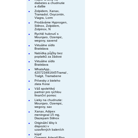
diabetes a chudnutie
a ďalšie
Zolpidem, Xanax,
Tramadol, Oxycontin,
Viagra, Lorm
Prodáváme Hypnogen,
Stilnox, Zolpidem,
Zolpinox, N
Rychlé hubnutí s
Mounjaro, Ozempic,
wegovy, saxend
Virtuálne sídlo
Bratislava
Nabídka půjčky bez
poplatků za žádost
Virtuálne sídlo
Bratislava
WhatsApp..
420723481645Tramal ,
Tralgit, Tramabene
Prívesky z bieleho
zlata Korai
Váš spolehlivý
partner pro rychlou
finanční pomoc
Lieky na chudnutie:
Mounjaro, Ozempic,
wegovy, sax
Xanax, Adipex
meningeal 15 mg,
Diazepam Stilnox
Originální léky k
dispozici v
uzavřených baleních
kúpiť
Ozempic,Aderall,Rivo