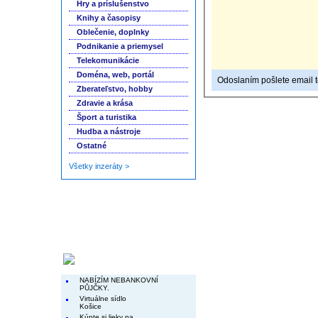
Hry a príslušenstvo
Knihy a časopisy
Oblečenie, doplnky
Podnikanie a priemysel
Telekomunikácie
Doména, web, portál
Odoslaním pošlete email to
Zberateľstvo, hobby
Zdravie a krása
Šport a turistika
Hudba a nástroje
Ostatné
Všetky inzeráty >
Končiace inzeráty
NABÍZÍM NEBANKOVNÍ
PŮJČKY.
Virtuálne sídlo
Košice
Kúpte si lieky na