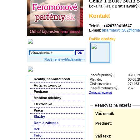
Cena: 1 EUR / 30.13
Lokalita (Kraj):
Bratislavský 
Kontakt
Telefón:
+420739416647
E-mail:
pharmacycity02@gmai
Ďalšie obrázky
Vyhľadávanie
Rozšírené vyhľadávanie >
Kategórie inzerátov
Inzerát pridaný:
08.06.2
Reality, nehnuteľnosti
Platí do:
03.08.2
Číslo inzerátu:
274463
Autá, auto-moto
Inzerát zobrazený:
267
Počítače
Zmazat inzerát
Mobilné telefóny
Elektronika
Reagovať na inzerát
Práca
Váš email:
Služby
Dom a záhrada
Predmet:
Deti
Foto
Váš text: