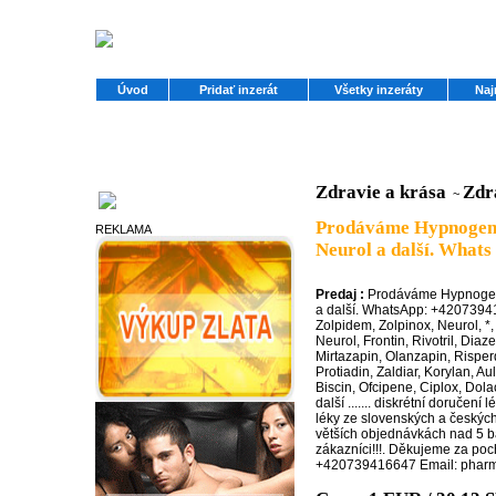
Úvod
Pridať inzerát
Všetky inzeráty
Naj
Zdravie a krása
Zdr
~
Partneri
Prodáváme Hypnogen, 
REKLAMA
Neurol a další. Whats
Predaj :
Prodáváme Hypnogen,
a další. WhatsApp: +4207394
Zolpidem, Zolpinox, Neurol, *
Neurol, Frontin, Rivotril, Dia
Mirtazapin, Olanzapin, Risperd
Protiadin, Zaldiar, Korylan, Au
Biscin, Ofcipene, Ciplox, Dol
další ....... diskrétní doručení 
léky ze slovenských a českých 
větších objednávkách nad 5 b
zákazníci!!!. Děkujeme za po
+420739416647 Email: phar