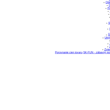
»
Obl
»
»
Po
»
»
S
»
»
Š
»
Ubyt
»
»
»
Zvie
Porovnanie cien tovaru
SK-FUN - zábavný por