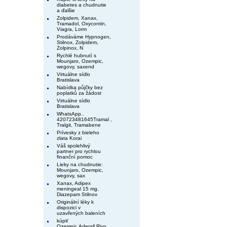
diabetes a chudnutie
a ďalšie
Zolpidem, Xanax,
Tramadol, Oxycontin,
Viagra, Lorm
Prodáváme Hypnogen,
Stilnox, Zolpidem,
Zolpinox, N
Rychlé hubnutí s
Mounjaro, Ozempic,
wegovy, saxend
Virtuálne sídlo
Bratislava
Nabídka půjčky bez
poplatků za žádost
Virtuálne sídlo
Bratislava
WhatsApp..
420723481645Tramal ,
Tralgit, Tramabene
Prívesky z bieleho
zlata Korai
Váš spolehlivý
partner pro rychlou
finanční pomoc
Lieky na chudnutie:
Mounjaro, Ozempic,
wegovy, sax
Xanax, Adipex
meningeal 15 mg,
Diazepam Stilnox
Originální léky k
dispozici v
uzavřených baleních
kúpiť
Ozempic,Aderall,Rivo