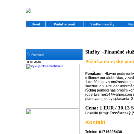
Úvod
Pridať inzerát
Všetky inzeráty
Naj
Služby
Finančné slu
~
Partneri
Pôžička do výšky piat
REKLAMA
Ponúkam :
Hlavné podmienky
miliónov eur alebo viac, v záv
1 do 20 rokov s možnosťou pr
sadzba: 2 % Pre viac informáci
rýchlej pomoci nás prosím kon
robertwerner14@yahoo.com s
plánovanej doby splácania. 
Cena: 1 EUR / 30.13
Lokalita (Kraj):
Trenčianský (
Kontakt
Telefón:
01716895430