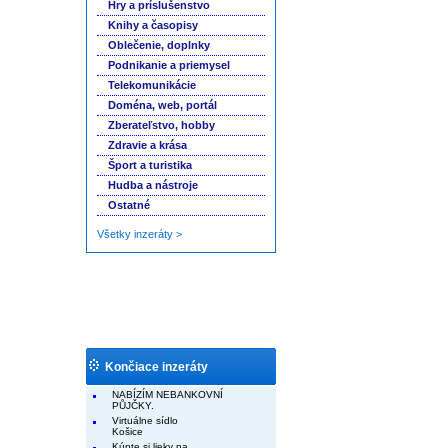
Hry a príslušenstvo
Knihy a časopisy
Oblečenie, doplnky
Podnikanie a priemysel
Telekomunikácie
Doména, web, portál
Zberateľstvo, hobby
Zdravie a krása
Šport a turistika
Hudba a nástroje
Ostatné
Všetky inzeráty >
Končiace inzeráty
NABÍZÍM NEBANKOVNÍ
PŮJČKY.
Virtuálne sídlo
Košice
Kúpte si lieky na