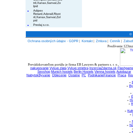
tril,Xanax,Sanval,Zo
lpid
Adipex
Retard,Aderall,Rivot
ril,Xanax,Sanval,Zol
pid
Predaj s.r.o.
© 
Ochrana osobných údajov - GDPR
|
Kontakt
|
Zmluva
|
Cenník
|
Zabudl
Používanie 123inz
Prevádzkovateľom portálu je firma EB Lawyers & partners s. r. o.,
nakupovanie
Vykup zlata
Vykup striebra
InzerciaZdarma.sk
Flashgame
Sexshop
Munich hostels
Berlin Hostels
Vienna hostels
Autobazar
NabytokByvanie
Oblecenie
Ostatne
PC
PodnikanieFinancie
Praca
Rea
»
»
By
»
»
E
»
Ho
»
K
»
Kul
»
»
»
Ná
»