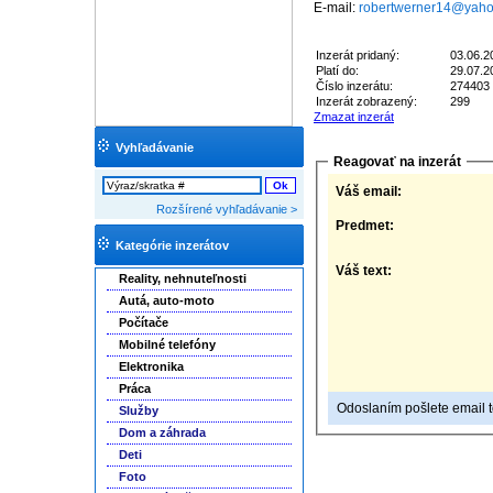
E-mail:
robertwerner14@yah
Inzerát pridaný:
03.06.2
Platí do:
29.07.2
Číslo inzerátu:
274403
Inzerát zobrazený:
299
Zmazat inzerát
Vyhľadávanie
Reagovať na inzerát
Váš email:
Rozšírené vyhľadávanie >
Predmet:
Kategórie inzerátov
Váš text:
Reality, nehnuteľnosti
Autá, auto-moto
Počítače
Mobilné telefóny
Elektronika
Práca
Odoslaním pošlete email to
Služby
Dom a záhrada
Deti
Foto