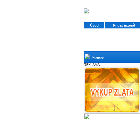
Úvod
Pridať inzerát
Partneri
REKLAMA