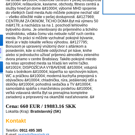
na dosah &#10004; historické centrum v pešej dostupnosti
&#10004; reštaurácie, kaviarne, obchody, fitness centrá a
služby hneď pri dome &#10004; výborné MHD spojenie
do všetkých častí mesta Auto môžete pokojne nechať stáť
– všetko dôležité máte v pešej dostupnosti. &#127969;
CENTRUM ZA OKNOM, TICHO DOMA Byt má výmeru 50
m&#178; a nachádza sa na 1. poschodí tehlového
bytového domu. Je orientovaný do príjemného a tichého
vnútrobloku, vďaka čomu vás nebude rušiť ruch centra
mesta. Po práci si môžete vychutnať pokojné bývanie,
ktoré je v tejto lokalite veľkou výhodou. &#127795;
Bonusom je upravený vnútorný dvor s altánkom a
posedením, kde si môžete oddýchnuť pri káve, knihe
alebo si jednoducho užívať príjemnú atmosféru zeleného
>
dvora priamo v centre Bratislavy. Takéto pokojné miesto
na relax uprostred mesta sa hľadá len veľmi ťažko.
&#10024; DISPOZÍCIA A VYBAVENIE &#10004; vstupná
hala s botníkom &#10004; kúpeľňa so sprchovým kútom,
WC a práčkou &#10004; moderná kuchyňa prepojená s
obývačkou &#10004; chladnička, rúra, jedálenský stôl a
stoličky &#10004; pohodlná sedačka a TV &#10004;
samostatná spálňa s manželskou posteľou &#10004;
veľká vstavaná skriňa Byt sa prenajíma kompletne
zariadený a pripravený na okamžité nasťahovanie. &#
Cena: 660 EUR / 19883.16 SKK
Lokalita (Kraj):
Bratislavský (SK)
Kontakt
Telefón:
0911 495 385
E-mail:
realadr@realadr.sk