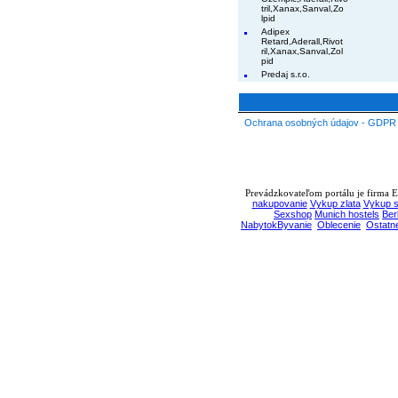
tril,Xanax,Sanval,Zo
lpid
Adipex
Retard,Aderall,Rivot
ril,Xanax,Sanval,Zol
pid
Predaj s.r.o.
Ochrana osobných údajov - GDPR
Prevádzkovateľom portálu je firma EB
nakupovanie
Vykup zlata
Vykup s
Sexshop
Munich hostels
Ber
NabytokByvanie
Oblecenie
Ostatn