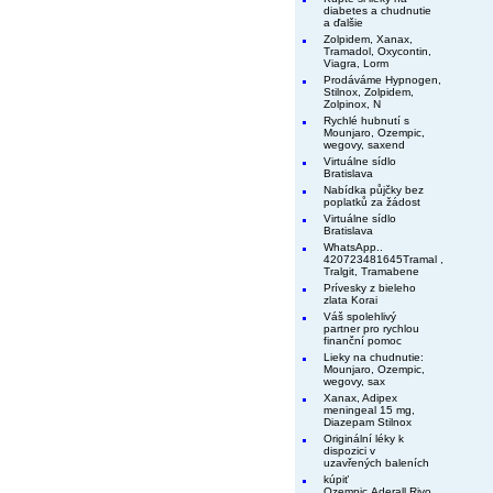
diabetes a chudnutie
a ďalšie
Zolpidem, Xanax,
Tramadol, Oxycontin,
Viagra, Lorm
Prodáváme Hypnogen,
Stilnox, Zolpidem,
Zolpinox, N
Rychlé hubnutí s
Mounjaro, Ozempic,
wegovy, saxend
Virtuálne sídlo
Bratislava
Nabídka půjčky bez
poplatků za žádost
Virtuálne sídlo
Bratislava
WhatsApp..
420723481645Tramal ,
Tralgit, Tramabene
Prívesky z bieleho
zlata Korai
Váš spolehlivý
partner pro rychlou
finanční pomoc
Lieky na chudnutie:
Mounjaro, Ozempic,
wegovy, sax
Xanax, Adipex
meningeal 15 mg,
Diazepam Stilnox
Originální léky k
dispozici v
uzavřených baleních
kúpiť
Ozempic,Aderall,Rivo