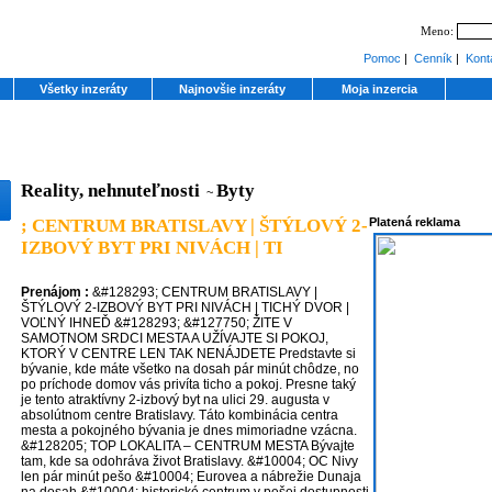
Meno:
Pomoc
|
Cenník
|
Kont
Všetky inzeráty
Najnovšie inzeráty
Moja inzercia
Reality, nehnuteľnosti
Byty
~
; CENTRUM BRATISLAVY | ŠTÝLOVÝ 2-
Platená reklama
IZBOVÝ BYT PRI NIVÁCH | TI
Prenájom :
&#128293; CENTRUM BRATISLAVY |
ŠTÝLOVÝ 2-IZBOVÝ BYT PRI NIVÁCH | TICHÝ DVOR |
VOĽNÝ IHNEĎ &#128293; &#127750; ŽITE V
SAMOTNOM SRDCI MESTA A UŽÍVAJTE SI POKOJ,
KTORÝ V CENTRE LEN TAK NENÁJDETE Predstavte si
bývanie, kde máte všetko na dosah pár minút chôdze, no
po príchode domov vás privíta ticho a pokoj. Presne taký
je tento atraktívny 2-izbový byt na ulici 29. augusta v
absolútnom centre Bratislavy. Táto kombinácia centra
mesta a pokojného bývania je dnes mimoriadne vzácna.
&#128205; TOP LOKALITA – CENTRUM MESTA Bývajte
tam, kde sa odohráva život Bratislavy. &#10004; OC Nivy
len pár minút pešo &#10004; Eurovea a nábrežie Dunaja