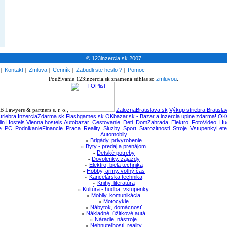
© 123inzercia.sk 2007
|
Kontakt
|
Zmluva
|
Cenník
|
Zabudli ste heslo ?
|
Pomoc
Používanie 123inzercia.sk znamená súhlas so
zmluvou
.
 Lawyers & partners s. r. o.,
ZaloznaBratislava.sk
Výkup striebra Bratisla
triebra
InzerciaZdarma.sk
Flashgames.sk
OKbazar.sk - Bazar a inzercia uplne zdarma!
OKs
lin Hostels
Vienna hostels
Autobazar
Cestovanie
Deti
DomZahrada
Elektro
FotoVideo
Hu
e
PC
PodnikanieFinancie
Praca
Reality
Sluzby
Sport
Starozitnosti
Stroje
VstupenkyLete
Automobily
»
Brigády, privyrobenie
»
Byty - predaj a prenájom
»
Detské potreby
»
Dovolenky, zájazdy
»
Elektro, biela technika
»
Hobby, army, voľný čas
»
Kancelárska technika
»
Knihy, literatúra
»
Kultúra - hudba, vstupenky
»
Mobily, komunikácia
»
Motocykle
»
Nábytok, domácnosť
»
Nákladné, úžitkové autá
»
Náradie, nástroje
»
Nehnuteľnosti, reality