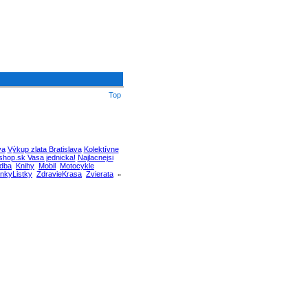
Top
va
Výkup zlata Bratislava
Kolektívne
hop.sk Vasa jednicka!
Najlacnejsi
dba
Knihy
Mobil
Motocykle
nkyListky
ZdravieKrasa
Zvierata
»