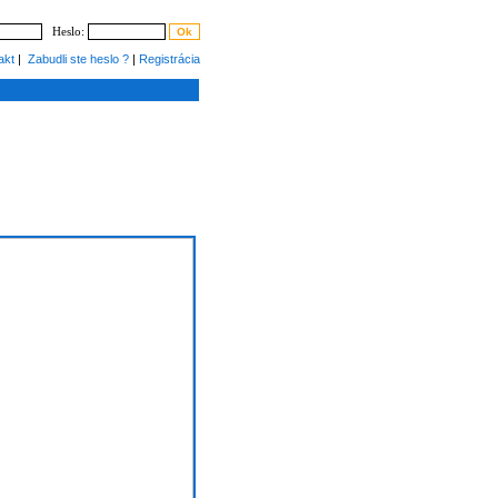
Heslo:
akt
|
Zabudli ste heslo ?
|
Registrácia