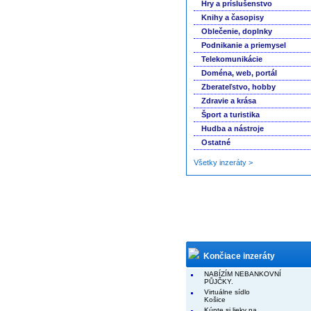
Hry a príslušenstvo
Knihy a časopisy
Oblečenie, doplnky
Podnikanie a priemysel
Telekomunikácie
Doména, web, portál
Zberateľstvo, hobby
Zdravie a krása
Šport a turistika
Hudba a nástroje
Ostatné
Všetky inzeráty >
Končiace inzeráty
NABÍZÍM NEBANKOVNÍ
PŮJČKY.
Virtuálne sídlo
Košice
Kúpte si lieky na