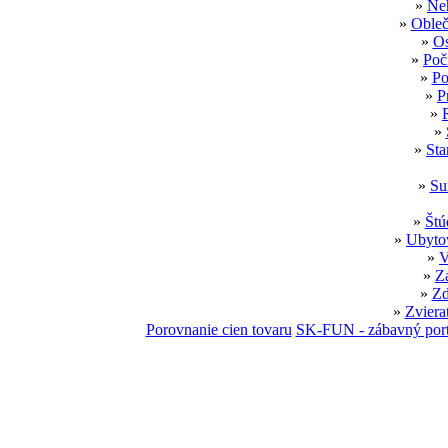
»
Neh
»
Obleč
»
Os
»
Poč
»
Po
»
P
»
»
»
Sta
»
Su
»
Štú
»
Ubytov
»
V
»
Z
»
Zd
»
Zviera
Porovnanie cien tovaru
SK-FUN - zábavný port