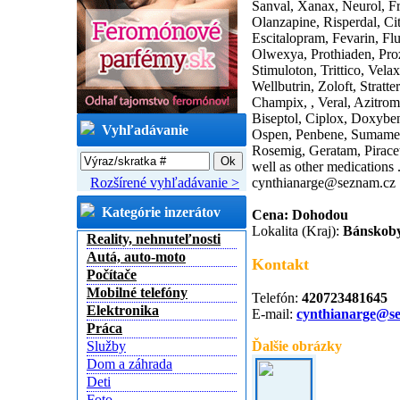
Sanval, Xanax, Neurol, Fro
Olanzapine, Risperdal, Ci
Escitalopram, Fevarin, Flu
Olwexya, Prothiaden, Proz
Stimuloton, Trittico, Vela
Wellbutrin, Zoloft, Stratte
Champix, , Veral, Azitro
Biseptol, Ciplox, Doxyben
Vyhľadávanie
Ospen, Penbene, Sumamed,
Rosemig, Geratam, Pirace
well as other medications 
Rozšírené vyhľadávanie >
cynthianarge@seznam.cz
Kategórie inzerátov
Cena: Dohodou
Lokalita (Kraj):
Bánskoby
Reality, nehnuteľnosti
Autá, auto-moto
Kontakt
Počítače
Mobilné telefóny
Telefón:
420723481645
Elektronika
E-mail:
cynthianarge@s
Práca
Služby
Ďalšie obrázky
Dom a záhrada
Deti
Foto