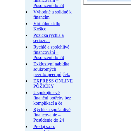
financování –
Posouzení do 24
Výhodně a solidně k
financím.
Virtuálne sídlo
Košice
Pozicka rychla a
seriozna.
Rychlé a spolehlivé
financování –
Posouzení do 24
Exkluzivní nabídka
soukromých
peer-to-peer půjček.
EXPRESS ONLINE
PÔŽIČKY
Uspokojte své
finanční potřeby bez
komplikací a če
Rýchle a spoľahlivé
financovanie –
Posúdenie do 24
Predaj s.r.o.