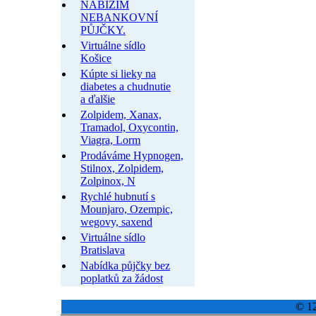
NABÍZÍM
NEBANKOVNÍ
PŮJČKY.
Virtuálne sídlo
Košice
Kúpte si lieky na
diabetes a chudnutie
a ďalšie
Zolpidem, Xanax,
Tramadol, Oxycontin,
Viagra, Lorm
Prodáváme Hypnogen,
Stilnox, Zolpidem,
Zolpinox, N
Rychlé hubnutí s
Mounjaro, Ozempic,
wegovy, saxend
Virtuálne sídlo
Bratislava
Nabídka půjčky bez
poplatků za žádost
© 12