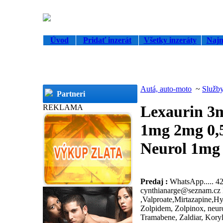
Úvod
Pridať inzerát
Všetky inzeráty
Najn
Autá, auto-moto
~
Služb
Partneri
Lexaurin 3
REKLAMA
1mg 2mg 0,
Neurol 1mg 
Predaj :
WhatsApp..... 4
cynthianarge@seznam.cz
,Valproate,Mirtazapine,Hy
Zolpidem, Zolpinox, neurol
Tramabene, Zaldiar, Koryl