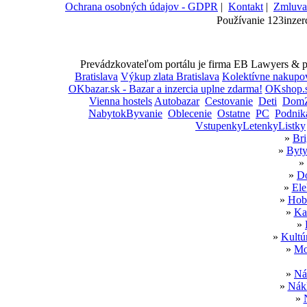
Ochrana osobných údajov - GDPR
|
Kontakt
|
Zmluva
Používanie 123inzer
Prevádzkovateľom portálu je firma EB Lawyers & par
Bratislava
Výkup zlata Bratislava
Kolektívne nakupo
OKbazar.sk - Bazar a inzercia uplne zdarma!
OKshop.s
Vienna hostels
Autobazar
Cestovanie
Deti
DomZ
NabytokByvanie
Oblecenie
Ostatne
PC
Podnik
VstupenkyLetenkyListky
»
Bri
»
Byty
»
»
Do
»
Ele
»
Hobb
»
Ka
»
»
Kultú
»
Mo
»
Ná
»
Nákl
»