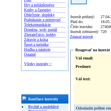
Hry a príslušenstvo
Knihy a časopisy
Oblečenie, doplnky
Inzerát pridaný:
27.04.
Podnikanie a priemysel
Platí do:
18.05.
Telekomunikácie
Číslo inzerátu:
27404
Doména, web, portál
Inzerát zobrazený:
720
Zberateľstvo, hobby
Zmazat inzerát
Zdravie a krása
Šport a turistika
Hudba a nástroje
Reagovať na inzerát
Ostatné
Váš email:
Všetky inzeráty >
Predmet:
Váš text:
Končiace inzeráty
Rychlé a spolehlivé
Odoslaním pošlete emai