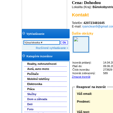
Cena: Dohodou
Lokalita (Kraj):
Bánskobystri
Kontakt
Telefón:
420723481645
E-mail:
ryanclean9@gmail.c
Ďalšie obrázky
Vyhľadávanie
Rozšírené vyhľadávanie >
Kategórie inzerátov
Inzerát pridaný:
14.04.2
Reality, nehnuteľnosti
Platí do:
09.06.2
Autá, auto-moto
Číslo inzerátu:
273929
Inzerát zobrazený:
589
Počítače
Zmazat inzerát
Mobilné telefóny
Elektronika
Reagovať na inzerát
Práca
Váš email:
Služby
Dom a záhrada
Predmet:
Deti
Foto
Váš text: