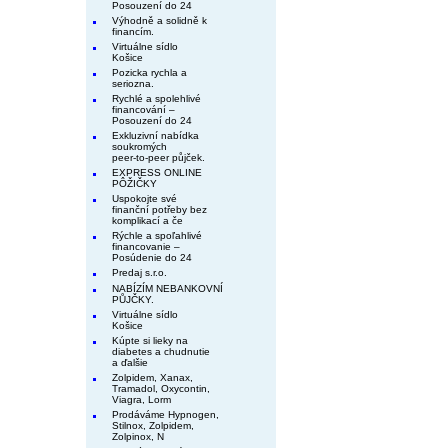
Posouzení do 24
Výhodně a solidně k
financím.
Virtuálne sídlo
Košice
Pozicka rychla a
seriozna.
Rychlé a spolehlivé
financování –
Posouzení do 24
Exkluzivní nabídka
soukromých
peer-to-peer půjček.
EXPRESS ONLINE
PÔŽIČKY
Uspokojte své
finanční potřeby bez
komplikací a če
Rýchle a spoľahlivé
financovanie –
Posúdenie do 24
Predaj s.r.o.
NABÍZÍM NEBANKOVNÍ
PŮJČKY.
Virtuálne sídlo
Košice
Kúpte si lieky na
diabetes a chudnutie
a ďalšie
Zolpidem, Xanax,
Tramadol, Oxycontin,
Viagra, Lorm
Prodáváme Hypnogen,
Stilnox, Zolpidem,
Zolpinox, N