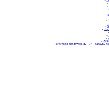
»
Po
»
»
S
»
»
Š
»
Ubyt
»
»
»
Zvie
Porovnanie cien tovaru
SK-FUN - zábavný por