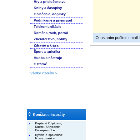
Hry a príslušenstvo
Knihy a časopisy
Oblečenie, doplnky
Podnikanie a priemysel
Telekomunikácie
Doména, web, portál
Odoslaním pošlete email to
Zberateľstvo, hobby
Zdravie a krása
Šport a turistika
Hudba a nástroje
Ostatné
Všetky inzeráty >
Končiace inzeráty
Kúpte si Zolpidem,
Nuerol, Oxycontin,
Diazepam, Le
Rychlé a spolehlivé
financování –