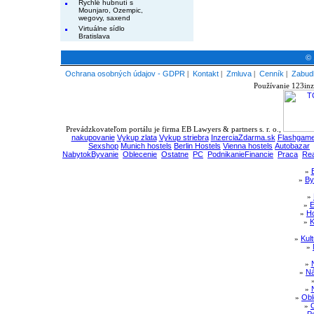
Rychlé hubnutí s
Mounjaro, Ozempic,
wegovy, saxend
Virtuálne sídlo
Bratislava
© 
Ochrana osobných údajov - GDPR
|
Kontakt
|
Zmluva
|
Cenník
|
Zabudl
Používanie 123inz
Prevádzkovateľom portálu je firma EB Lawyers & partners s. r. o.,
nakupovanie
Vykup zlata
Vykup striebra
InzerciaZdarma.sk
Flashgame
Sexshop
Munich hostels
Berlin Hostels
Vienna hostels
Autobazar
NabytokByvanie
Oblecenie
Ostatne
PC
PodnikanieFinancie
Praca
Rea
»
»
By
»
»
E
»
Ho
»
K
»
Kul
»
»
»
Ná
»
»
Obl
»