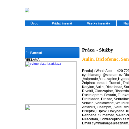
Úvod
Pridať inzerát
Všetky inzeráty
Naj
Práca
Služby
~
Partneri
Aulin, Diclofenac, Sa
REKLAMA
Predaj :
WhatsApp..... 420 72
cynthianarge@seznam.cz Di
,Valproate,Mirtazapine,Hypnog
Zolpinox, neurol, Tramal , Tra
Korylan, Aulin, Diclofenac, Sa
Rivotril, Olanzapine, Risperda
Escitalopram, Fevarin, Fluoxe
Prothiaden, Prozac, Sertraline,
Velaxin, Venlafaxine, Wellbutrin
Antabus, Champix, , Veral, Az
Biseptol, Ciplox, Doxybene, Kl
Penbene, Sumamed, V-Penicil
Piracetam, Contraception as w
Email cynthianarge@seznam.