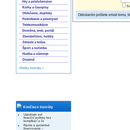
Hry a príslušenstvo
Po
Knihy a časopisy
Oblečenie, doplnky
Odoslaním pošlete email tomu, kto
Podnikanie a priemysel
Telekomunikácie
Doména, web, portál
Zberateľstvo, hobby
Zdravie a krása
Šport a turistika
Hudba a nástroje
Ostatné
Všetky inzeráty >
Končiace inzeráty
Uspokojte své
finanční potřeby bez
komplikací a če
Rýchle a spoľahlivé
financovanie –