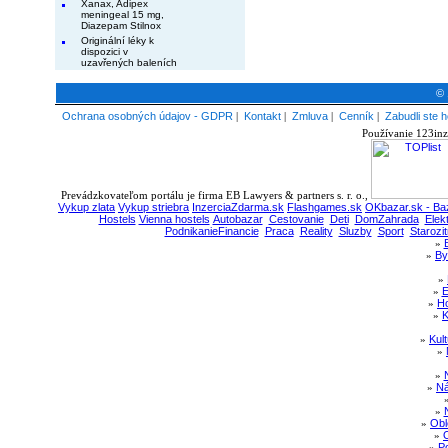
Xanax, Adipex
meningeal 15 mg,
Diazepam Stilnox
Originální léky k
dispozici v
uzavřených baleních
© 
Ochrana osobných údajov - GDPR
|
Kontakt
|
Zmluva
|
Cenník
|
Zabudli ste h
Používanie 123inz
Prevádzkovateľom portálu je firma EB Lawyers & partners s. r. o.,
Vykup zlata
Vykup striebra
InzerciaZdarma.sk
Flashgames.sk
OKbazar.sk - Baz
Hostels
Vienna hostels
Autobazar
Cestovanie
Deti
DomZahrada
Elek
PodnikanieFinancie
Praca
Reality
Sluzby
Sport
Starozit
»
»
By
»
»
E
»
Ho
»
K
»
Kul
»
»
»
Ná
»
»
Obl
»
»
Po