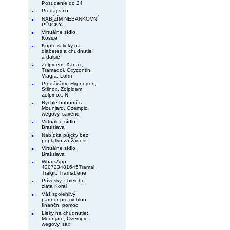
Posúdenie do 24
Predaj s.r.o.
NABÍZÍM NEBANKOVNÍ
PŮJČKY.
Virtuálne sídlo
Košice
Kúpte si lieky na
diabetes a chudnutie
a ďalšie
Zolpidem, Xanax,
Tramadol, Oxycontin,
Viagra, Lorm
Prodáváme Hypnogen,
Stilnox, Zolpidem,
Zolpinox, N
Rychlé hubnutí s
Mounjaro, Ozempic,
wegovy, saxend
Virtuálne sídlo
Bratislava
Nabídka půjčky bez
poplatků za žádost
Virtuálne sídlo
Bratislava
WhatsApp..
420723481645Tramal ,
Tralgit, Tramabene
Prívesky z bieleho
zlata Korai
Váš spolehlivý
partner pro rychlou
finanční pomoc
Lieky na chudnutie:
Mounjaro, Ozempic,
wegovy, sax