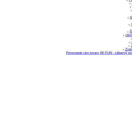
»
»
S
»
»
Š
»
Ubyt
»
»
»
Zvie
Porovnanie cien tovaru
SK-FUN - zábavný por