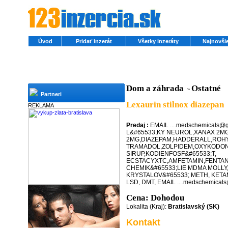
Úvod
Pridať inzerát
Všetky inzeráty
Najnovšie
Dom a záhrada
Ostatné
~
Partneri
Lexaurin stilnox diazepan
REKLAMA
Predaj :
EMAIL ....medschemicals
L&#65533;KY NEUROL,XANAX 2MG,
2MG,DIAZEPAM,HADDERALL,ROH
TRAMADOL,ZOLPIDEM,OXYKODON
SIRUP,KODIENFOSF&#65533;T,
ECSTACYXTC,AMFETAMIN,FENTAN
CHEMIK&#65533;LIE MDMA MOLLY
KRYSTALOV&#65533; METH, KETA
LSD, DMT, EMAIL ....medschemical
Cena: Dohodou
Lokalita (Kraj):
Bratislavský (SK)
Kontakt