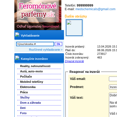
Telefón:
999999999
E-mail:
medschemicals@gmail.com
Ďalšie obrázky
Vyhľadávanie
Inzerát pridaný:
13.04.2026 15:
Rozšírené vyhľadávanie >
Platí do:
08.06.2026 15:
Číslo inzerátu:
273917
Inzerát zobrazený:
463
Kategórie inzerátov
Zmazat inzerát
Reality, nehnuteľnosti
Autá, auto-moto
Reagovať na inzerát
Počítače
Váš email:
Mobilné telefóny
Predmet:
Elektronika
Práca
Služby
Váš text:
Dom a záhrada
Deti
Foto