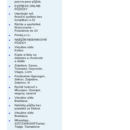
peer-to-peer půjček.
EXPRESS ONLINE
PÔŽIČKY
Uspokojte své
finanční potřeby bez
komplikací a če
Rýchle a spoľahlivé
financovanie –
Posúdenie do 24
Predaj s.r.o.
NABÍZÍM NEBANKOVNÍ
PŮJČKY.
Virtuálne sídlo
Košice
Kúpte si lieky na
diabetes a chudnutie
a ďalšie
Zolpidem, Xanax,
Tramadol, Oxycontin,
Viagra, Lorm
Prodáváme Hypnogen,
Stilnox, Zolpidem,
Zolpinox, N
Rychlé hubnutí s
Mounjaro, Ozempic,
wegovy, saxend
Virtuálne sídlo
Bratislava
Nabídka půjčky bez
poplatků za žádost
Virtuálne sídlo
Bratislava
WhatsApp..
420723481645Tramal ,
Tralgit, Tramabene