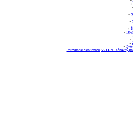
»
»
S
»
»
Š
»
Ubyt
»
»
»
Zvie
Porovnanie cien tovaru
SK-FUN - zábavný por