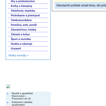
Hry a príslušenstvo
Odoslaním pošlete email tomu, kto prid
Knihy a časopisy
Oblečenie, doplnky
Podnikanie a priemysel
Telekomunikácie
Doména, web, portál
Zberateľstvo, hobby
Zdravie a krása
Šport a turistika
Hudba a nástroje
Ostatné
Všetky inzeráty >
Končiace inzeráty
Rychlé a spolehlivé
financování –
Posouzení do 24
Exkluzivní nabídka
soukromých