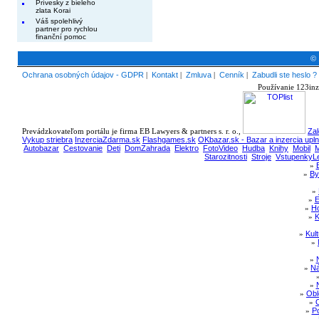
Prívesky z bieleho
zlata Korai
Váš spolehlivý
partner pro rychlou
finanční pomoc
© 
Ochrana osobných údajov - GDPR
|
Kontakt
|
Zmluva
|
Cenník
|
Zabudli ste heslo ?
Používanie 123inz
Prevádzkovateľom portálu je firma EB Lawyers & partners s. r. o.,
Zal
Vykup striebra
InzerciaZdarma.sk
Flashgames.sk
OKbazar.sk - Bazar a inzercia upl
Autobazar
Cestovanie
Deti
DomZahrada
Elektro
FotoVideo
Hudba
Knihy
Mobil
M
Starozitnosti
Stroje
VstupenkyLe
»
»
By
»
»
E
»
Ho
»
K
»
Kul
»
»
»
Ná
»
»
Obl
»
»
Po