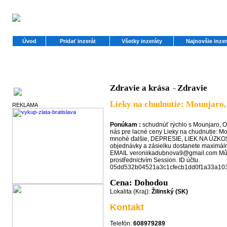
Úvod
Pridať inzerát
Všetky inzeráty
Najnovšie inzer
Zdravie a krása
Zdravie
~
Partneri
Lieky na chudnutie: Mounjaro,
REKLAMA
Ponúkam :
schudnúť rýchlo s Mounjaro, O
nás pre lacné ceny Lieky na chudnutie: M
mnohé ďalšie, DEPRESIE, LIEK NA ÚZKOS
objednávky a zásielku dostanete maximáln
EMAIL veroniikadubnova9@gmail.com Můž
prostřednictvím Session. ID účtu.
05dd532b04521a3c1cfecb1dd0f1a33a10
Cena: Dohodou
Lokalita (Kraj):
Žilinský (SK)
Kontakt
Telefón:
608979289