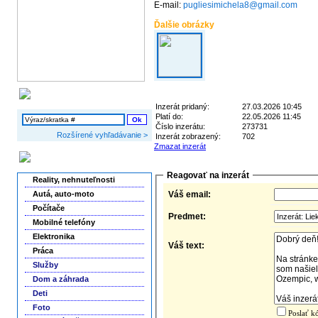
E-mail:
pugliesimichela8@gmail.com
Ďalšie obrázky
Vyhľadávanie
Inzerát pridaný:
27.03.2026 10:45
Platí do:
22.05.2026 11:45
Číslo inzerátu:
273731
Rozšírené vyhľadávanie >
Inzerát zobrazený:
702
Zmazat inzerát
Kategórie inzerátov
Reagovať na inzerát
Reality, nehnuteľnosti
Autá, auto-moto
Váš email:
Počítače
Predmet:
Mobilné telefóny
Elektronika
Váš text:
Práca
Služby
Dom a záhrada
Deti
Foto
Poslať k