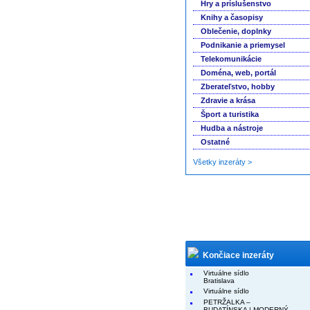
Hry a príslušenstvo
Knihy a časopisy
Oblečenie, doplnky
Podnikanie a priemysel
Telekomunikácie
Doména, web, portál
Zberateľstvo, hobby
Zdravie a krása
Šport a turistika
Hudba a nástroje
Ostatné
Všetky inzeráty >
Končiace inzeráty
Virtuálne sídlo
Bratislava
Virtuálne sídlo
PETRŽALKA –
BUDATÍNSKA | MODERNÝ