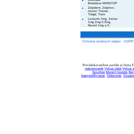
Bratislava NONSTOP
Zolpidem, Zolpinox,
neurol, Tramal ,
Tralgit, Tram
Lexaurin 3mg, Xanax
1mg 2mg 0,5mg,
Neurol 1mg a 0,
Ochrana osobných údajov - GDPR
Prevádzkovateľom portálu je firma EB
nakupovanie
Vykup zlata
Vykup s
Sexshop
Munich hostels
Ber
NabytokByvanie
Oblecenie
Ostatn