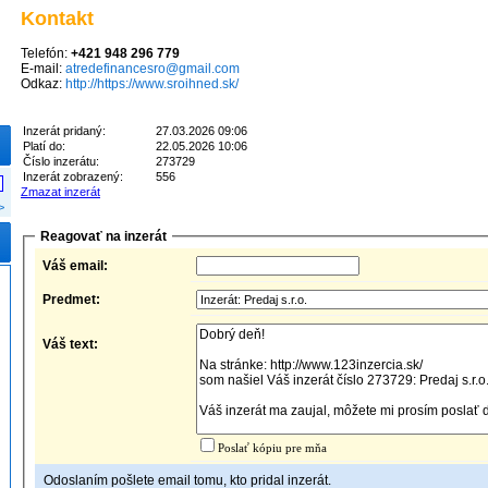
Kontakt
Telefón:
+421 948 296 779
E-mail:
atredefinancesro@gmail.com
Odkaz:
http://https://www.sroihned.sk/
Inzerát pridaný:
27.03.2026 09:06
Platí do:
22.05.2026 10:06
Číslo inzerátu:
273729
Inzerát zobrazený:
556
Zmazat inzerát
>
Reagovať na inzerát
Váš email:
Predmet:
Váš text:
Poslať kópiu pre mňa
Odoslaním pošlete email tomu, kto pridal inzerát.