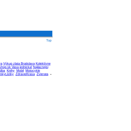
Top
va
Výkup zlata Bratislava
Kolektívne
hop.sk Vasa jednicka!
Najlacnejsi
dba
Knihy
Mobil
Motocykle
nkyListky
ZdravieKrasa
Zvierata
»