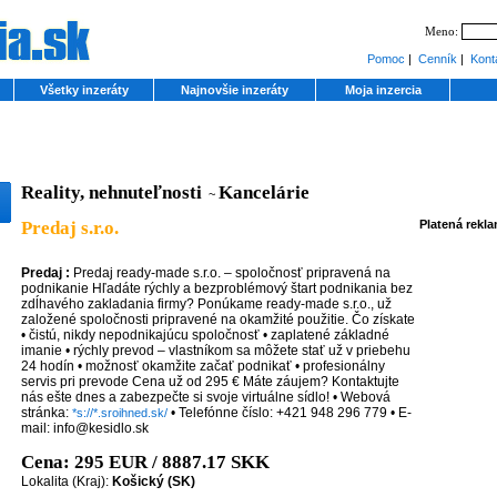
Meno:
Pomoc
|
Cenník
|
Kont
Všetky inzeráty
Najnovšie inzeráty
Moja inzercia
Reality, nehnuteľnosti
Kancelárie
~
Predaj s.r.o.
Platená rekl
Predaj :
Predaj ready-made s.r.o. – spoločnosť pripravená na
podnikanie Hľadáte rýchly a bezproblémový štart podnikania bez
zdĺhavého zakladania firmy? Ponúkame ready-made s.r.o., už
založené spoločnosti pripravené na okamžité použitie. Čo získate
• čistú, nikdy nepodnikajúcu spoločnosť • zaplatené základné
imanie • rýchly prevod – vlastníkom sa môžete stať už v priebehu
24 hodín • možnosť okamžite začať podnikať • profesionálny
servis pri prevode Cena už od 295 € Máte záujem? Kontaktujte
nás ešte dnes a zabezpečte si svoje virtuálne sídlo! • Webová
stránka:
• Telefónne číslo: +421 948 296 779 • E-
*s://*.sroihned.sk/
mail: info@kesidlo.sk
Cena: 295 EUR / 8887.17 SKK
Lokalita (Kraj):
Košický (SK)