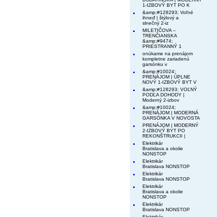
1-IZBOVÝ BYT PO K
&amp;#128293; Voľné
ihneď | štýlový a
slnečný 2-iz
MILETIČOVA –
TRENČIANSKA
&amp;#9474;
PRIESTRANNÝ 1
onúkame na prenájom
kompletne zariadenú
garsónku v
&amp;#10024;
PRENÁJOM | ÚPLNE
NOVÝ 1-IZBOVÝ BYT V
&amp;#128293; VOĽNÝ
PODĽA DOHODY |
Moderný 2-izbov
&amp;#10024;
PRENÁJOM | MODERNÁ
GARSÓNKA V NOVOSTA
PRENÁJOM | MODERNÝ
2-IZBOVÝ BYT PO
REKONŠTRUKCII |
Elektrikár
Bratislava a okolie
NONSTOP
Elektrikár
Bratislava NONSTOP
Elektrikár
Bratislava NONSTOP
Elektrikár
Bratislava a okolie
NONSTOP
Elektrikár
Bratislava NONSTOP
Elektrikár