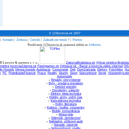
© 123inzercia.sk 2007
|
Kontakt
|
Zmluva
|
Cenník
|
Zabudli ste heslo ?
|
Pomoc
Používanie 123inzercia.sk znamená súhlas so
zmluvou
.
 Lawyers & partners s. r. o.,
ZaloznaBratislava.sk
Výkup striebra Bratisla
triebra
InzerciaZdarma.sk
Flashgames.sk
OKbazar.sk - Bazar a inzercia uplne zdarma!
OKs
lin Hostels
Vienna hostels
Autobazar
Cestovanie
Deti
DomZahrada
Elektro
FotoVideo
Hu
e
PC
PodnikanieFinancie
Praca
Reality
Sluzby
Sport
Starozitnosti
Stroje
VstupenkyLete
Automobily
»
Brigády, privyrobenie
»
Byty - predaj a prenájom
»
Detské potreby
»
Dovolenky, zájazdy
»
Elektro, biela technika
»
Hobby, army, voľný čas
»
Kancelárska technika
»
Knihy, literatúra
»
Kultúra - hudba, vstupenky
»
Mobily, komunikácia
»
Motocykle
»
Nábytok, domácnosť
»
Nákladné, úžitkové autá
»
Náradie, nástroje
»
Nehnuteľnosti, reality