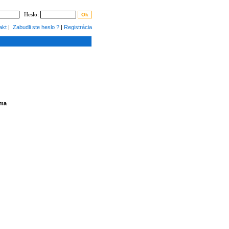
Heslo:
akt
|
Zabudli ste heslo ?
|
Registrácia
ama