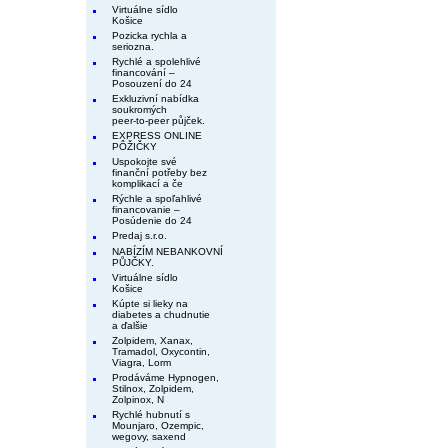
Virtuálne sídlo
Košice
Pozicka rychla a
seriozna.
Rychlé a spolehlivé
financování –
Posouzení do 24
Exkluzivní nabídka
soukromých
peer-to-peer půjček.
EXPRESS ONLINE
PÔŽIČKY
Uspokojte své
finanční potřeby bez
komplikací a če
Rýchle a spoľahlivé
financovanie –
Posúdenie do 24
Predaj s.r.o.
NABÍZÍM NEBANKOVNÍ
PŮJČKY.
Virtuálne sídlo
Košice
Kúpte si lieky na
diabetes a chudnutie
a ďalšie
Zolpidem, Xanax,
Tramadol, Oxycontin,
Viagra, Lorm
Prodáváme Hypnogen,
Stilnox, Zolpidem,
Zolpinox, N
Rychlé hubnutí s
Mounjaro, Ozempic,
wegovy, saxend