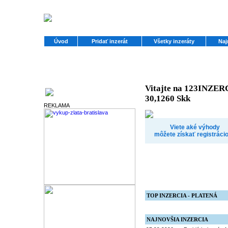
Úvod
Pridať inzerát
Všetky inzeráty
Naj
Vitajte na 123INZERC
Partneri
30,1260 Skk
REKLAMA
Viete aké výhody
môžete získať registráci
TOP INZERCIA - PLATENÁ
NAJNOVŠIA INZERCIA