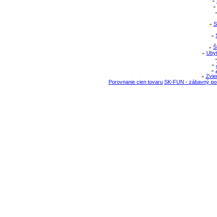
»
»
S
»
»
Š
»
Ubyt
»
»
»
Zvie
Porovnanie cien tovaru
SK-FUN - zábavný por