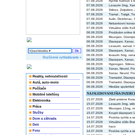
07.08.2026
Rychlé hubnutí s 
07.08.2026
Lexaurin 3mg, Xa
07.08.2026
Stilnox, Zolpidem, 
07.08.2026
Tramal , Tralgit, T
07.08.2026
Aulin, Diclofenac,
07.08.2026
Nebankovní konsol
07.08.2026
Virtuálne sídlo Koš
06.08.2026
Prodávám online l
06.08.2026
Mounjaro, Ozempi
Vyhľadávanie
06.08.2026
Diazepam, Xanax, R
06.08.2026
Lexaurin, sanval, 
06.08.2026
Diazepam, Xanax, R
06.08.2026
lexaurin 3mg, xan
Rozšírené vyhľadávanie >
06.08.2026
Diazepam, Xanax, R
06.08.2026
Hypnogen, Stilnox,
Kategórie inzerátov
06.08.2026
Xanax, Neurol, Fro
06.08.2026
Xanax, Neurol, Fron
Reality, nehnuteľnosti
06.08.2026
Tramadol, Diazepa
Autá, auto-moto
06.08.2026
Tramadol, Diazepa
06.08.2026
Hledáte spolehlivé
Počítače
NAJSLEDOVANEJŠIA INZERC
Mobilné telefóny
15.07.2026
Zlaté prstene Kora
Elektronika
15.07.2026
Lexaurin 3mg, sti
Práca
15.07.2026
Mounjaro 12mg, mo
Služby
15.07.2026
Koupit diazepam 
14.07.2026
Pozicka rychla a s
Dom a záhrada
15.07.2026
Virtuálne sídlo Bra
Deti
14.07.2026
haco
Foto
14.07.2026
Pozicka rychla a s