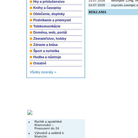
15.07.2026
Mounjaro 12mg, mo
Hry a príslušenstvo
14.07.2026
oxycotin,ozempic,s
Knihy a časopisy
REKLAMA
Oblečenie, doplnky
Podnikanie a priemysel
Telekomunikácie
Doména, web, portál
Zberateľstvo, hobby
Zdravie a krása
Šport a turistika
Hudba a nástroje
Ostatné
Všetky inzeráty >
Končiace inzeráty
Rychlé a spolehlivé
financování –
Posouzení do 24
Výhodně a solidně k
financím.