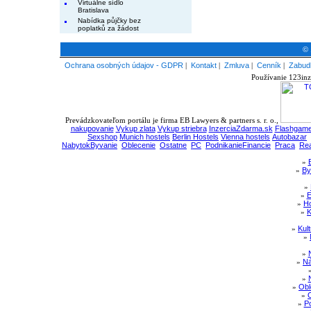
Virtuálne sídlo
Bratislava
Nabídka půjčky bez
poplatků za žádost
© 
Ochrana osobných údajov - GDPR
|
Kontakt
|
Zmluva
|
Cenník
|
Zabudl
Používanie 123inz
Prevádzkovateľom portálu je firma EB Lawyers & partners s. r. o.,
nakupovanie
Vykup zlata
Vykup striebra
InzerciaZdarma.sk
Flashgame
Sexshop
Munich hostels
Berlin Hostels
Vienna hostels
Autobazar
NabytokByvanie
Oblecenie
Ostatne
PC
PodnikanieFinancie
Praca
Rea
»
»
By
»
»
E
»
Ho
»
K
»
Kul
»
»
»
Ná
»
»
Obl
»
»
Po